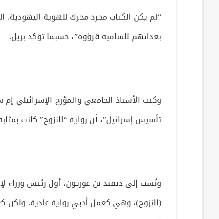
“لم يكن الكتاب مجرد محرك للهوية اليهودية. ال
بعدائهم للسامية قرؤوه”، حسبما تؤكد بريل.
وكتب الأستاذ الجامعي والمؤرخ الإسرائيلي إم 
تأسيس إسرائيل”، أن رواية “النزوح” كانت بمثاب
ونُسب إلى ديفيد بن غوريون، أول رئيس وزراء لإسر
(النزوح)، وهي كعمل أدبي رواية عادية. ولكن 