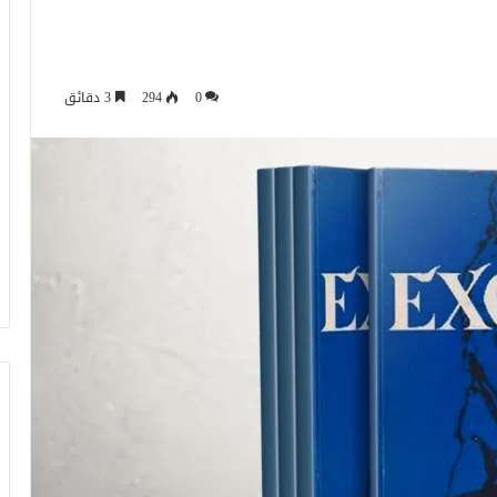
0
294
3 دقائق