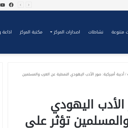
فيسب
ي
*بكِّين تقُض مضاجع واشنطن، ترامب ونتنياهو يعضون على أصابِعهُم وليس بيدهم حيلَة!.*
 متنوعة
نشاطات
اصدارات المركز
مكتبة المركز
اذاعة وتلف
/
أديبة أميركية: صور الأدب اليهودي النمطية عن العرب والمسلمين
 الأدب اليهودي
والمسلمين تؤثر على