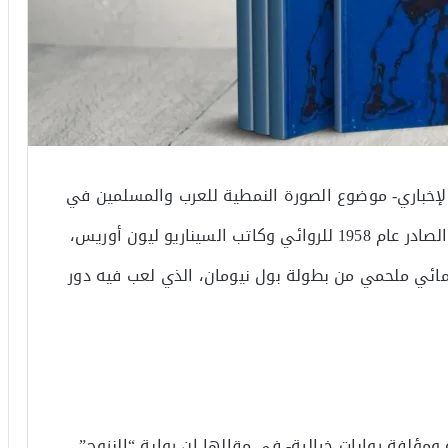
لإخباري- موضوع الصورة النمطية للعرب والمسلمين في
أدبيات اليهود، من خلال كتاب “النزوح” (Exodus) الصادر عام 1958 للروائي وكاتب السيناريو ليون أوريس،
تحول في عام 1960 لفيلم سينمائي ملحمي من بطولة بول نيومان، الذي لعب فيه دور
ومؤلفة روايات خيالية- في مقالها إن رواية “النزوح”