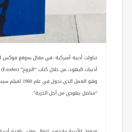
تناولت أديبة أميركية -في مقال بموقع فوكس ا
وهو العمل الذي 
“مناضل يهودي من أجل الحرية”.
وتقول الأديبة مارجوري إنغال -وهي ناقدة أدبية 