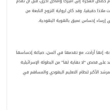
ام حصص الهجرة إلى أميركا وأماكن أخرى، قبل أن تقدم
ملاذا حقيقيا. وقد كان لرواية النزوح النابعة من
في إرساء إحساس عميق بالهوية اليهودية.
نة- إنها أرادت، مع تقدمها في السن، صياغة إحساسها
مد على قصص “لا نهاية لها” من البطولة الإسرائيلية
لمرشد الأكبر لنظام التعليم اليهودي والمساهم في