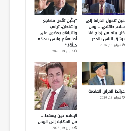
حين تتحول الدراما إلى
*بكِّين تقُض مضاجع
سلاح طائفي… ومن
واشنطن، ترامب
كان بيته من زجاج فلا
ونتنياهو يعضون على
يرشق الناس بالحجر
أصابِعهُم وليس بيدهم
حيلَة!.*
فبراير 19, 2026
فبراير 19, 2026
خرائط العراق القادمة
فبراير 19, 2026
الإعلام حين يسقط…
من المهنية إلى الوحل
فبراير 19, 2026