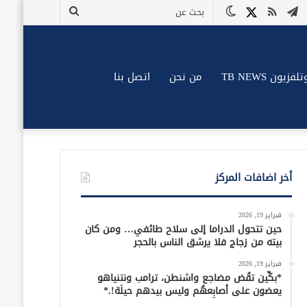
وك
وتيوب
تيلقرام
ملخص
X
الوضع
بحث
الموقع
المظلم
عن
RSS
زيون TB NEWS
من نحن
اتصل بنا
أخر اضافات المركز
فبراير 19, 2026
حين تتحول الدراما إلى سلاح طائفي… ومن كان
بيته من زجاج فلا يرشق الناس بالحجر
فبراير 19, 2026
*بكِّين تقُض مضاجع واشنطن، ترامب ونتنياهو
يعضون على أصابِعهُم وليس بيدهم حيلَة!.*