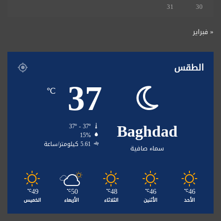
31
30
« فبراير
الطقس
37
℃
Baghdad
37º - 37º
15%
5.61 كيلومتر/ساعة
سماء صافية
49
50
48
46
46
℃
℃
℃
℃
℃
الأحد
الأثنين
الثلاثاء
الأربعاء
الخميس