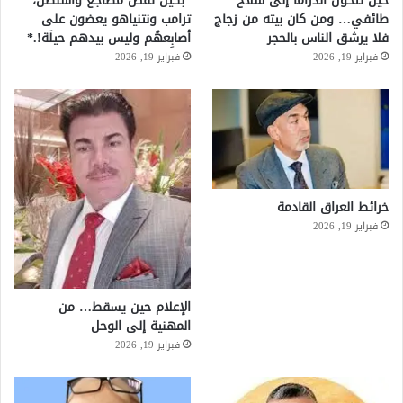
حين تتحول الدراما إلى سلاح
*بكِّين تقُض مضاجع واشنطن،
طائفي… ومن كان بيته من زجاج
ترامب ونتنياهو يعضون على
فلا يرشق الناس بالحجر
أصابِعهُم وليس بيدهم حيلَة!.*
فبراير 19, 2026
فبراير 19, 2026
خرائط العراق القادمة
فبراير 19, 2026
الإعلام حين يسقط… من
المهنية إلى الوحل
فبراير 19, 2026