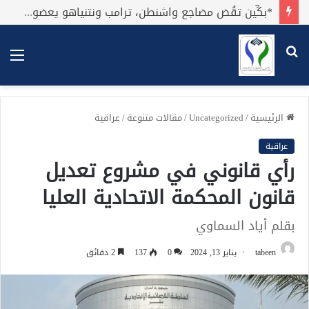
*بكِّين تقُض مضاجع واشنطن، ترامب ونتنياهو يعضون على أصابِعهُم وليس بيدهم حيلَة!.*
بحث
الق
عن
الرئيسية
/
Uncategorized
/
مقالات متنوعة
/
عراقية
عراقية
رأي قانوني في مشروع تعديل
قانون المحكمة الاتحادية العليا
بقلم أياد السماوي
tabeen
يناير 13, 2024
0
137
2 دقائق