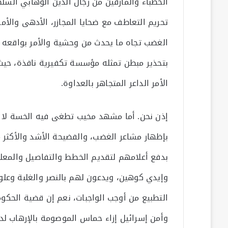
الخطباء والمارقين من رجال الدين الوهابي الس
تحريم التعاطف مع ضحايا المجازر، الأدهى والأم
الغضب تجاه ما يحدث من وحشية والأمر بواقعه
بتحذير مبطن تمثله مؤسسة تكفيرية نافذة، حيث يق
الأمر الداعر المتجاهر بالعداوة.
إذن نحن. أما مشهد مخيب تطغى فيه الخسة لا م
بإظهار مشاعر الغضب، والفضيحة الأشد والأكثر 
بدفع أعلامهم لتقديم الخطط والتفاصيل والمعلو
وإيدي كوهين، ويدعون لهم بالنصر والغلبة وعلو 
التطبيع من أوجب الواجبات، نعم إن قضية الحكوما
وأمن إسرائيل إزاء حماس الموصومة بالإرهاب 