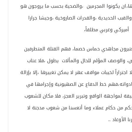
،ان يكونوا المجرمين ،والضحية بحسب ما يروجون هو
لقبب الحديدية ،والقدرات الصاروخية ،وجيشا جرارا
أميركي وغربي مطلقاً،
يعتبرون مجاهدي حماس خصما، فهم القتلة المتطرفين
 والوصف المؤلم للحال والمألات يطول ،فلا عتاب
جتراراً لخيبات مواقف عهر لا يمكن تغييرها ،إلا بإزالة
ادواته،فهم خط الدفاع عن الصهيونية وإجرامها في
قيقة لمواجهة الواقع وتبرير العجز، فلا مكان للشعوب
حكم من حكام عملاء وما أتعسنا من شعوب مدجنة لا
 الأوغاد ..