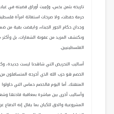
تاريخه بثمن بخس، ورُمِيت أوراق قضيته في غياب
حرمة حفظت، ولا صرخات استغاثة امرأة فلسطيني
وجدان حكام الجور الجبناء، وايقضت بقية من ضم
ونكتشف المزيد من عفونة الشعارات، بل وأكثر م
الفلسطينيين.
أساليب التحريض التي شاهدنا ليست جديدة، وكان 
الخصم هو حزب الله الذي أخرجه المتسافلون من 
المتهتك. أما اليوم فالخصم حماس التي حاولوا إ
وأساليب أخرى بين مباشرة بمعاقبة قادتها وشع
المشروعية والحق للكيان بما يقال إنه الدفاع ع