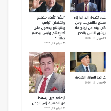
حين تتحول الدراما إلى
*بكِّين تقُض مضاجع
سلاح طائفي… ومن
واشنطن، ترامب
كان بيته من زجاج فلا
ونتنياهو يعضون على
يرشق الناس بالحجر
أصابِعهُم وليس بيدهم
حيلَة!.*
فبراير 19, 2026
فبراير 19, 2026
خرائط العراق القادمة
فبراير 19, 2026
الإعلام حين يسقط…
من المهنية إلى الوحل
فبراير 19, 2026