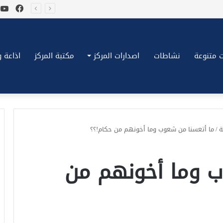
فيسب
ي
*بكِّين تقُض مضاجع واشنطن، ترامب ونتنياهو يعضون على أصابِعهُم وليس بيدهم حيلَة!.*
 متنوعة
نشاطات
اصدارات المركز
مكتبة المركز
اذاعة وتلف
ة
/
ما أتعسنا من شعوب وما أخونهم من حكام!؟؟
ب وما أخونهم من