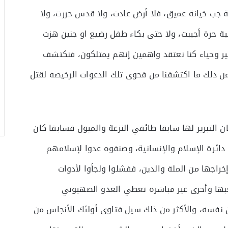
ة جب خيانة عميق، فلا أرض عادت، ولا قدس حررت، ولا
ة حرة أجيبت، ولا حتى بكاء طفل رضيع او جنين هزت
ير وحياء كنا نعتقد واهمين إنهم يمتلكون، فنكتشف
ن ذلك ما اكتشفنا من فحوى تلك الدعوات الرخيصة لقتل
التبرير لها سابقا طائفي النزعة والميول فسابقا كان
دائرة الإسلام والإنسانية، وصنفوه عدوا لإسلامهم
خراجها من الملة والدين، ففشلوا ولجأوا لأدوات
بها وأخرى غير مباشرة تعطي العدو الصهيوني
ن نفسه، والأكثر من ذلك سيل فتاوى أولئك الأنجاس من