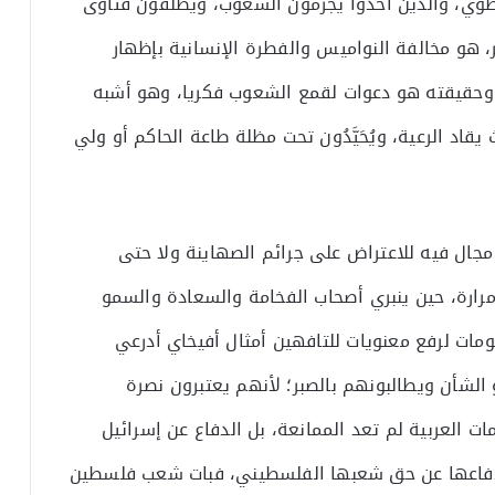
لطوي، والذين أخذوا يجرمون الشعوب، ويطلقون فتاوى
ر، هو مخالفة النواميس والفطرة الإنسانية بإظهار
 وحقيقته هو دعوات لقمع الشعوب فكريا، وهو أشبه
اد الرعية، ويُحَيَّدُون تحت مظلة طاعة الحاكم أو ولي
جال فيه للاعتراض على جرائم الصهاينة ولا حتى
مرارة، حين ينبري أصحاب الفخامة والسعادة والسمو
مات لرفع معنويات للتافهين أمثال أفيخاي أدرعي
الشأن ويطالبونهم بالصبر؛ لأنهم يعتبرون نصرة
ت العربية لم تعد الممانعة، بل الدفاع عن إسرائيل
لدفاعها عن حق شعبها الفلسطيني، فبات شعب فلسطين