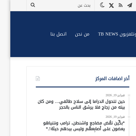
وك
وتيوب
تيلقرام
ملخص
X
الوضع
بحث
الموقع
المظلم
عن
RSS
زيون TB NEWS
من نحن
اتصل بنا
أخر اضافات المركز
فبراير 19, 2026
حين تتحول الدراما إلى سلاح طائفي… ومن كان
بيته من زجاج فلا يرشق الناس بالحجر
فبراير 19, 2026
*بكِّين تقُض مضاجع واشنطن، ترامب ونتنياهو
يعضون على أصابِعهُم وليس بيدهم حيلَة!.*