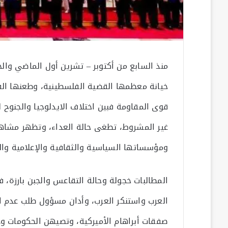
منذ السابع من أكتوبر – تشرين أول الماضي والح
خيانة معظمها القضية الفلسطينية، وطعنها الفل
قوى المقاومة فبين اختلاف الايدلوجيا والجنوح ل
غير المشروط، تطغى حالة العداء، وتظهر مشاهد 
ومؤسساتها السياسية والثقافية والإعلامية والد
المطالبات خجولة وحالة التقاعس والجبن بارزة، ف
العرب واستنكر العرب، وأدان مسؤول طلب عدم ا
صفقات أبراهام الأميركية، وتصيهن الحكومات وذ