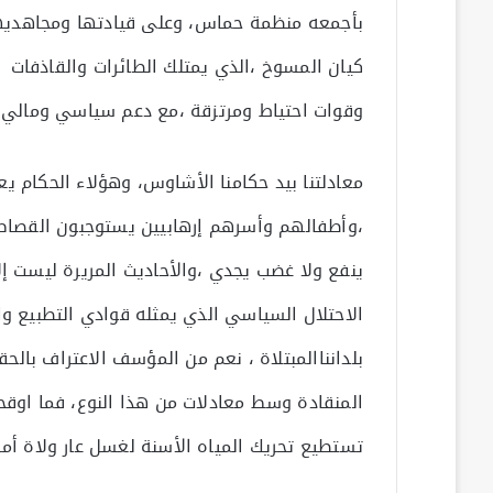
بأجمعه منظمة حماس، وعلى قيادتها ومجاهديها
كيان المسوخ ،الذي يمتلك الطائرات والقاذفات وا
وقوات احتياط ومرتزقة ،مع دعم سياسي ومالي 
معادلتنا بيد حكامنا الأشاوس، وهؤلاء الحكام 
،وأطفالهم وأسرهم إرهابيين يستوجبون القصاص،
ينفع ولا غضب يجدي ،والأحاديث المريرة ليست إلا ا
الاحتلال السياسي الذي يمثله قوادي التطبيع و
بلدانناالمبتلاة ، نعم من المؤسف الاعتراف بالح
المنقادة وسط معادلات من هذا النوع، فما اوق
تستطيع تحريك المياه الأسنة لغسل عار ولاة أمرنا