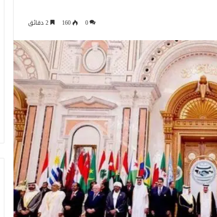
0
160
2 دقائق