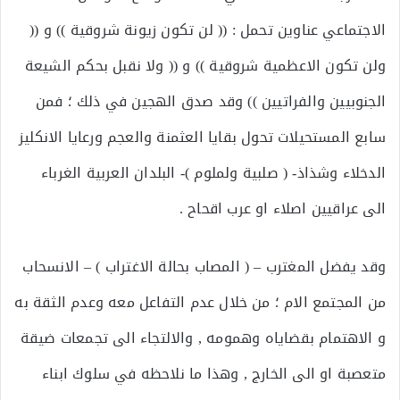
الاجتماعي عناوين تحمل : (( لن تكون زيونة شروقية )) و ((
ولن تكون الاعظمية شروقية )) و (( ولا نقبل بحكم الشيعة
الجنوبيين والفراتيين )) وقد صدق الهجين في ذلك ؛ فمن
سابع المستحيلات تحول بقايا العثمنة والعجم ورعايا الانكليز
الدخلاء وشذاذ- ( صلبية ولملوم )- البلدان العربية الغرباء
الى عراقيين اصلاء او عرب اقحاح .
وقد يفضل المغترب – ( المصاب بحالة الاغتراب ) – الانسحاب
من المجتمع الام ؛ من خلال عدم التفاعل معه وعدم الثقة به
و الاهتمام بقضاياه وهمومه , والالتجاء الى تجمعات ضيقة
متعصبة او الى الخارج , وهذا ما نلاحظه في سلوك ابناء