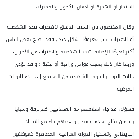
الانتحار او الهجرة او ادمان الكحول والمخدرات … .
وقال المختصون بان السبب الدقيق لاضطراب تبدد الشخصية
أو الاغتراب ليس معروفًا بشكل جيد , فقد يصبح بعض الناس
أكثر تعرضًا للإصابة بتبدد الشخصية والاغتراب من الآخرين،
وربما كان ذلك بسبب عوامل وراثية أو بيئية ؛ و قد تؤدي
حالات التوتر والخوف الشديدة من المجتمع إلى بدء النوبات
المرضية .
فهؤلاء قد جاء اسلافهم مع العثمانيين كمرتزقة وسبايا
وغلمان نكاح وخدم وعبيد , وبعضهم جاء مع الاحتلال
البريطاني وتشكيل الدولة العراقية المعاصرة كموظفين