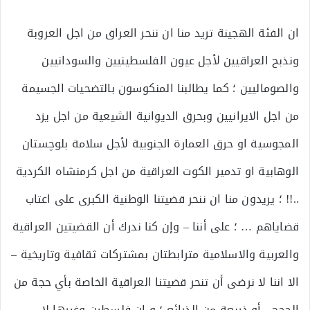
ان الفئة الهجينة تريد منا ان ننحر العراق من اجل العروبة
ونذبح العراقيين لأجل عيون الفلسطينيين والسودانيين
والصوماليين ؛ كما يطالبنا المنكوسون بالتضحيات الجسيمة
من اجل الايرانيين وبحرق الديوانية الشيعية من اجل يزد
المجوسية او حرق العمارة الجنوبية لأجل سلامة بلوچستان
الوهابية او تدمير الكوت العراقية من اجل كرمنشاه الكردية
..!! ؛ يريدون منا ان ننحر قضيتنا الوطنية الكبرى على اعتاب
قضاياهم … ؛ على أننا – وإن كنا ندرك أن القضيتين العراقية
والعربية والاسلامية مترابطتان بمشتركات ثقافية وتاريخية –
الا اننا لا نرضى أن تنحر قضيتنا العراقية الخاصة بأي حجة من
الحجج ، أو ذريعة من الذرائع ؛ و ان فلسطين وغيرها لا