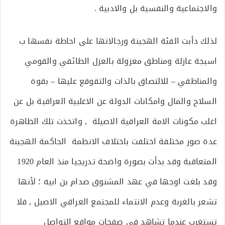
والاجتماعية والنفسية بل والادبية .
لذلك دأبت الفئة الهجينة ورجالاتها على احاطة نفسها ب
اسيجة عازلة ومناطق معزولة بالعزل الطائفي والقومي
والمناطقي – للالتصاق بالذات والتقوقع عليها – بقوة
السلاح والمال وامكانات الدولة عن الاغلبية العراقية بل عن
اغلب مكونات الامة العراقية الاصيلة , واتخذت تلك الظاهرة
عدة صور مختلفة اختلفت باختلاف الانظمة الحاكمة الهجينة
المتعاقبة وقد بدأت بصورة واضحة تدريجيا منذ العام 1920
وقد بلغت اوجها في عهد المشنوق صدام بن ابيه ؛ لأنها
تشعر بالغربة وعدم الانتماء للمجتمع العراقي الاصيل , فلا
تستغرب عندما تشاهد في صفحات مواقع التواصل