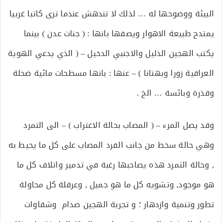
البيئة ووضوحها له … لذلك لا تندهش عندما ترى كاتبا غربيا
يمتدح طبيعة الاهوار ويصفها بانها : ( جنات عدن ) بينما
يكتب الهجين الذليل والاجنبي الدخيل – ( الذي يدعي الهوية
العراقية زورا وبهتانا ) – عنها : بانها مسطحات مائية ضحلة
وقذرة وبائسة … الخ .
وقد يصل المرء – ( المصاب بحالة الاغتراب ) – الى التمرد
وهي حالة سخط من جانب الفرد المصاب على كل ما يحيط به
, وحالة التمرد هذه يصاحبها رغبة في تدمير واتلاف كل ما
هو موجود, وتشويه كل ما هو جميل , وعرقلة كل محاولة
تطور وتنمية وازدهار ؛ و تجربة الهجين صدام وشقاوات