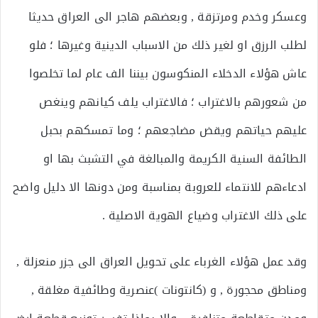
وعسكر وخدم ومرتزقة , وبعضهم هاجر الى العراق حديثا
لطلب الرزق او لغير ذلك من الاسباب الدينية وغيرها ؛ فلو
عاش هؤلاء الدخلاء المنكوسون بيننا الف عام لما تخلصوا
من شعورهم بالاغتراب ؛ فالاغتراب يلف كيانهم وينغص
عليهم حياتهم ويقض مضاجعهم ؛ وما تمسكهم بحبل
الطائفة السنية الكريمة والمبالغة في التشبث بها او
ادعاءهم للانتماء للعروبة بمناسبة ومن دونها الا دليل واضح
على ذلك الاغتراب وضياع الهوية الاصلية .
وقد عمل هؤلاء الغرباء على تحويل العراق الى جزر منعزلة ,
ومناطق محجورة , و (كانتونات )عنصرية وطائفية مغلقة ,