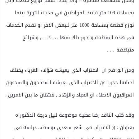
ومدن متقاطعة متنافرة – والا بماذا تفسر توزيع قطعة ارض
بمساحة 109 متر فقط للمواطنين في مدينة الثورة بينما
توزع قطعة بمساحة 1000 متر للبعض الاخر او تقدم الخدمات
في هذه المنطقة وتحرم تلك منها … ؟! – , وشرائح
متباغضة … .
ومن الواضح ان الاغتراب الذي يعيشه هؤلاء الغرباء يختلف
اختلافا جذريا عن الاغتراب الذي يعيشه المصلحون والمبدعون
العراقيون الاصلاء او العباد والزهاد , فشتان ما بين الامرين .
وقد كتب الناقد رضا عطية موضوعه لنيل درجة الدكتوراه
بعنوان : (( الاغتراب في شعر سعدي يوسف.. دراسة في