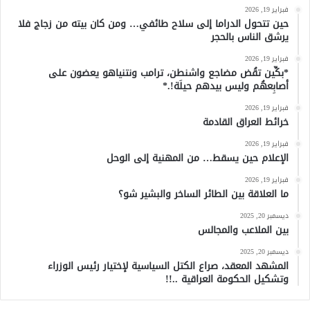
فبراير 19, 2026
حين تتحول الدراما إلى سلاح طائفي… ومن كان بيته من زجاج فلا
يرشق الناس بالحجر
فبراير 19, 2026
*بكِّين تقُض مضاجع واشنطن، ترامب ونتنياهو يعضون على
أصابِعهُم وليس بيدهم حيلَة!.*
فبراير 19, 2026
خرائط العراق القادمة
فبراير 19, 2026
الإعلام حين يسقط… من المهنية إلى الوحل
فبراير 19, 2026
ما العلاقة بين الطائر الساخر والبشير شو؟
ديسمبر 20, 2025
بين الملاعب والمجالس
ديسمبر 20, 2025
المشهد المعقد، صراع الكتل السياسية لإختيار رئيس الوزراء
وتشكيل الحكومة العراقية ..!!