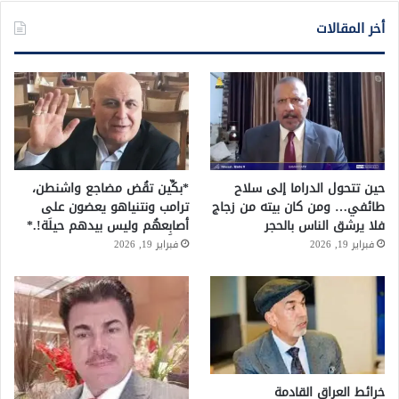
أخر المقالات
حين تتحول الدراما إلى سلاح
*بكِّين تقُض مضاجع واشنطن،
طائفي… ومن كان بيته من زجاج
ترامب ونتنياهو يعضون على
فلا يرشق الناس بالحجر
أصابِعهُم وليس بيدهم حيلَة!.*
فبراير 19, 2026
فبراير 19, 2026
خرائط العراق القادمة