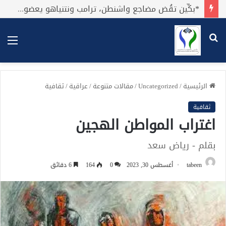
*بكِّين تقُض مضاجع واشنطن، ترامب ونتنياهو يعضون على أصابِعهُم وليس بيدهم حيلَة!.*
بحث
الق
عن
الرئيسية
/
Uncategorized
/
مقالات متنوعة
/
عراقية
/
ثقافية
ثقافية
اغتراب المواطن الهجين
بقلم - رياض سعد
tabeen
أغسطس 30, 2023
0
164
6 دقائق