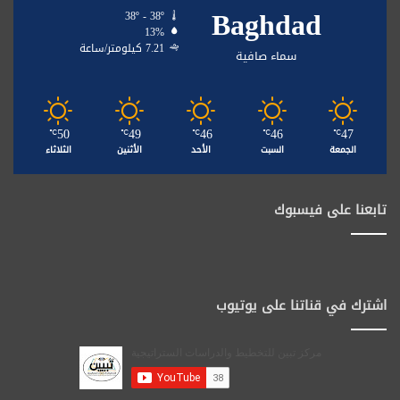
Baghdad
38º - 38º
13%
7.21 كيلومتر/ساعة
سماء صافية
50
49
46
46
47
℃
℃
℃
℃
℃
الجمعة
السبت
الأحد
الأثنين
الثلاثاء
تابعنا على فيسبوك
اشترك في قناتنا على يوتيوب