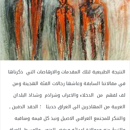
النتيجة الطبيعية لتلك المقدمات والارهاصات التي ذكرناها
في مقالاتنا السابقة وعاشها رجالات الفئة الهجينة ومن
لف لفهم من الدخلاء والاعراب وشراذم وشذاذ البلدان
العربية من المهاجرين الى العراق حديثا ؛ الحقد الدفين ,
والتنكر للمجتمع العراقي الاصيل ونبذ كل قيمه ومناقبه
والتبرؤ منه وموالاة اعدائه وبغض الجنوب والوسط العراقي