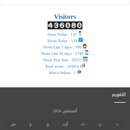
Visitors
Users Today : 116
Views Today : 133
Views Last 7 days : 760
Views Last 30 days : 2740
Views This Year : 20557
Total views : 193612
Who's Online : 1
التقويم
أغسطس 2026
د
ن
ث
أرب
خ
ج
س