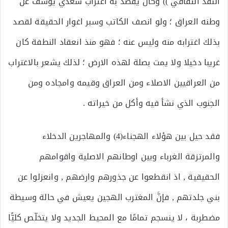
النقد الثقافي )) وكان يقصد به اغتراب سعدي يوسف عن
وطنه العراق ؛ ولو انصف الكاتب وسبر اغوار الحقيقة لقصد
بذلك اغترابه منه وليس عنه ؛ فهو منذ انعقاد النطفة كان
غريبا دخيلا ولا يمت بصلة لهذه الارض ؛ لذلك يشعر بالاغتراب
من العراقيين الاصلاء ومن العراق وقيمه وامجاده ومن
الجنوب الذي نشأ فيه وأكل من خيراته .
فقد حيل بين هؤلاء الهجناء(4) والمهاجرين الدخلاء
والمرتزقة الغرباء وبين اوطانهم الاصلية واقوامهم
الحقيقية , اذ انقطعوا عن جذورهم وارضهم , وانعزلوا عن
بني جلدتهم , فإنَّ المغترب الهجين يعيش في حالة وسيطة
مضطربة ، لا ينسجم تمامًا مع المحيط الجديد ولا يتخلّص كليًّا