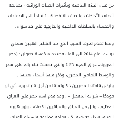
من عبء البيئة الماضية وتأثيرات الجينات الوراثية ، تضايقه
أنصاف التّداخلات وأنصاف الانفصالات ؛ فيلجأ الى الادعاءات
والاحتماء بالسلطات الداخلية والخارجية على حد سواء .
ومما تقدم تعرف السبب الذي دعا الشاعر الهجين سعدي
يوسف عام 2014 الى القاء قصيدة منكوسة بعنوان : (مصر
العروبة.. عراق العجم ؟؟!!) والتي تضمنت ثناء بالغ على مصر
والوسط الثقافي المصري، وذكر فيها أسماء بعينها ,
وارخى قامته للمصريين ذلا وتملقا من أجل قنينة ويسكي او
فودكا – شرابه المفضل – , وقد قدم اسم مصر على العراق
العظيم , ونال من العراق والعراقيين الاصلاء ؛ وزور هوية
العراق وبدل حقيقته بكل وقاحة وصلافة واسماه العراق