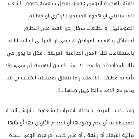
الفئة الهجينة اليومي ؛ فهو يفضل مناقشة حقوق الشعب
الفلسطيني او هموم المجتمع الاريتري او معاناة
الصوماليين او تطلعات سكان جزر القمر على التطرق
لمشاكل و هموم المواطن الجنوبي او الفراتي او المطالبة
باستحقاقات تلك المدن العراقية العريقة ؛ فكل ما يدور في
تلك المحافظات والمدن لا يمثل له من الاهمية اي شيء ولا
يأبه به مطلقا ؛ الا بمقدار ما يتعلق بمصلحته الضيقة بل قد
يتامر مع الاعداء الخارجيين ضدها ..!!
وقد يصاب المريض ( بحالة الاغتراب ) بشعوره بتشوش البيئة
المحيطة به أو عدم وضوحها أو انعدام الألوان بها أو بأنها
ثنائية الأبعاد أو زائفة , أو على جانب آخر فرط الوعي بهذه