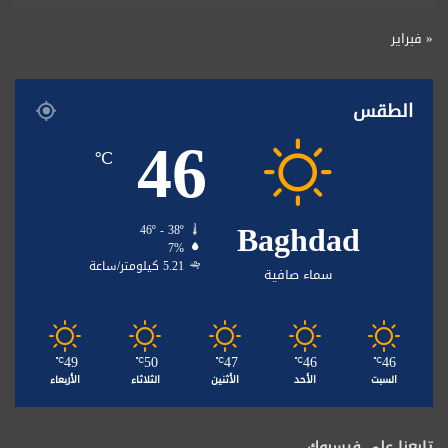
« فبراير
الطقس
46
℃
Baghdad
46º - 38º
7%
5.21 كيلومتر/ساعة
سماء صافية
49
50
47
46
46
℃
℃
℃
℃
℃
السبت
الأحد
الأثنين
الثلاثاء
الأربعاء
تابعنا على فيسبوك