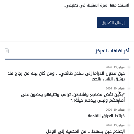
لاستخدامها المرة المقبلة في تعليقي.
أخر اضافات المركز
فبراير 19, 2026
حين تتحول الدراما إلى سلاح طائفي… ومن كان بيته من زجاج فلا
يرشق الناس بالحجر
فبراير 19, 2026
*بكِّين تقُض مضاجع واشنطن، ترامب ونتنياهو يعضون على
أصابِعهُم وليس بيدهم حيلَة!.*
فبراير 19, 2026
خرائط العراق القادمة
فبراير 19, 2026
الإعلام حين يسقط… من المهنية إلى الوحل