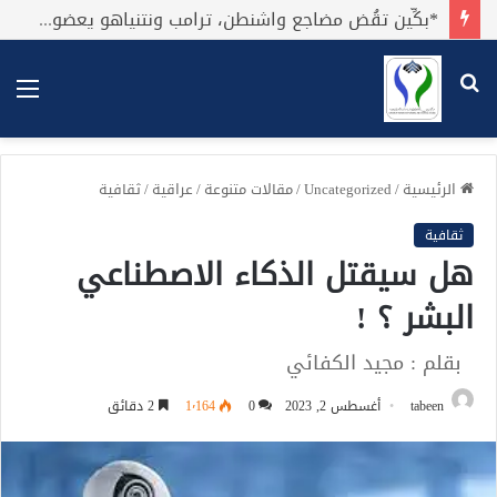
*بكِّين تقُض مضاجع واشنطن، ترامب ونتنياهو يعضون على أصابِعهُم وليس بيدهم حيلَة!.*
بحث
الق
عن
الرئيسية
/
Uncategorized
/
مقالات متنوعة
/
عراقية
/
ثقافية
ثقافية
هل سيقتل الذكاء الاصطناعي
البشر ؟ !
بقلم : مجيد الكفائي
tabeen
أغسطس 2, 2023
0
1٬164
2 دقائق