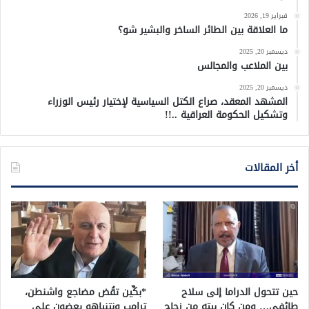
فبراير 19, 2026
ما العلاقة بين الطائر الساخر والبشير شو؟
ديسمبر 20, 2025
بين الملاعب والمجالس
ديسمبر 20, 2025
المشهد المعقد، صراع الكتل السياسية لإختيار رئيس الوزراء
وتشكيل الحكومة العراقية ..!!
أخر المقالات
حين تتحول الدراما إلى سلاح
*بكِّين تقُض مضاجع واشنطن،
طائفي… ومن كان بيته من زجاج
ترامب ونتنياهو يعضون على