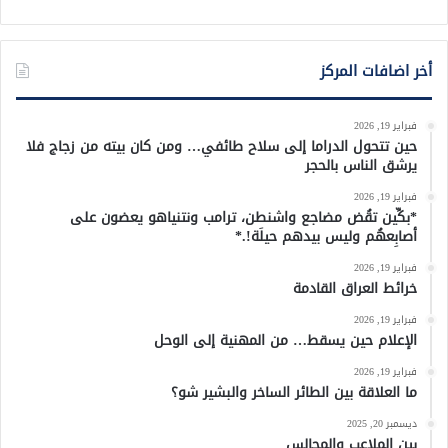
أخر اضافات المركز
فبراير 19, 2026
حين تتحول الدراما إلى سلاح طائفي… ومن كان بيته من زجاج فلا
يرشق الناس بالحجر
فبراير 19, 2026
*بكِّين تقُض مضاجع واشنطن، ترامب ونتنياهو يعضون على
أصابِعهُم وليس بيدهم حيلَة!.*
فبراير 19, 2026
خرائط العراق القادمة
فبراير 19, 2026
الإعلام حين يسقط… من المهنية إلى الوحل
فبراير 19, 2026
ما العلاقة بين الطائر الساخر والبشير شو؟
ديسمبر 20, 2025
بين الملاعب والمجالس