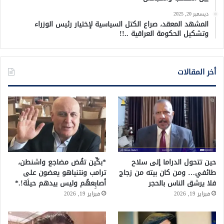
ديسمبر 20, 2025
المشهد المعقد، صراع الكتل السياسية لإختيار رئيس الوزراء
وتشكيل الحكومة العراقية ..!!
أخر المقالات
حين تتحول الدراما إلى سلاح
*بكِّين تقُض مضاجع واشنطن،
طائفي… ومن كان بيته من زجاج
ترامب ونتنياهو يعضون على
فلا يرشق الناس بالحجر
أصابِعهُم وليس بيدهم حيلَة!.*
فبراير 19, 2026
فبراير 19, 2026