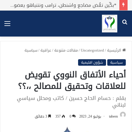
*بكِّين تقُض مضاجع واشنطن، ترامب ونتنياهو يعضون على أصابِعهُم وليس بيدهم حيلَة!.*
بحث
الق
عن
الرئيسية
/
Uncategorized
/
مقالات متنوعة
/
عراقية
/
سياسية
سياسية
شؤون اقليمية
أحياء الأتفاق النووي تقويض
للعلاقات وتحقيق للمصالح ،،؟؟
بقلم : حسام الحاج حسين / كاتب ومحلل سياسي
لبناني
tabeen
يوليو 24, 2023
0
357
3 دقائق