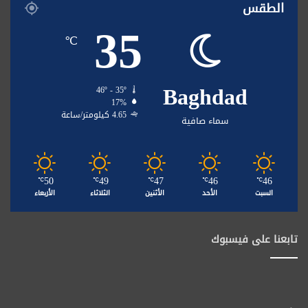
الطقس
35
℃
Baghdad
46º - 35º
17%
4.65 كيلومتر/ساعة
سماء صافية
50
49
47
46
46
℃
℃
℃
℃
℃
السبت
الأحد
الأثنين
الثلاثاء
الأربعاء
تابعنا على فيسبوك