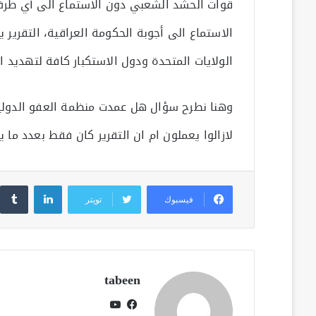
قوات الحشد الشعبي دون الاستماع الى أي طرف
الاستماع الى أجوبة الحكومة العراقية، التقري
الولايات المتحدة ودول الاستكبار كافة لتهديد 
وهنا نطرح سؤال هل عمدت منظمة العفو الدولية 
لازالوا يعملون ام ان التقرير كان فقط بعدد ما 
لينكدإن
فيسبوك
تويتر
tabeen
فيسبوك
يوتيوب