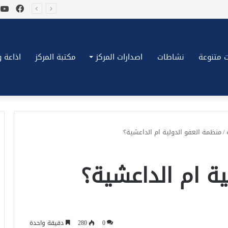
فيسب
ي
*بكِّين تقُض مضاجع واشنطن، ترامب ونتنياهو يعضون على أصابِعهُم وليس بيدهم حيلَة!.*
 متنوعة
نشاطات
اصدارات المركز
مكتبة المركز
اذاعة وتلف
/
منظمة العفو الدولية ام الداعشية؟
ة ام الداعشية؟
0
280
دقيقة واحدة