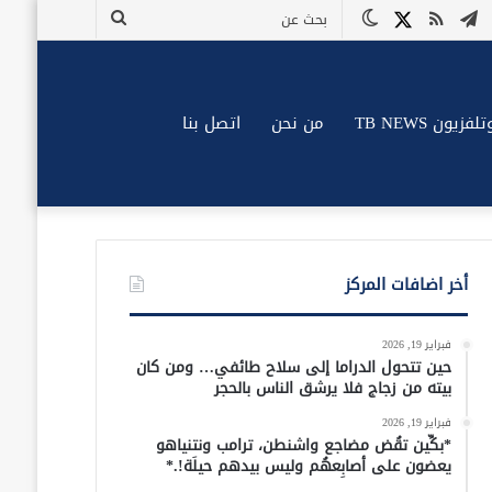
وك
وتيوب
تيلقرام
ملخص
X
الوضع
بحث
الموقع
المظلم
عن
RSS
زيون TB NEWS
من نحن
اتصل بنا
أخر اضافات المركز
فبراير 19, 2026
حين تتحول الدراما إلى سلاح طائفي… ومن كان
بيته من زجاج فلا يرشق الناس بالحجر
فبراير 19, 2026
*بكِّين تقُض مضاجع واشنطن، ترامب ونتنياهو
يعضون على أصابِعهُم وليس بيدهم حيلَة!.*