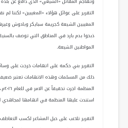
وتهاجم المقاتل «الشيعي» الذي دافع عن بلده 
التقرير على عوائل هؤلاء «المغيبين» لكننا لم نق
المغيبين الشيعة كجريمة سبايكر وبادوش وغيرها،
ذبحوا بدم بارد في المناطق التي توصف بالسني
المواطنين الشيعة.
التقرير بني حكمه على اتهامات خرجت على وسائل
ذلك من المسلمات وهذه الاتهامات تعتبر ضعيفة قض
المن
استندت عليها المنظمة في اتهامها لمجاهدي ا
التقرير تلاعب على حبل المشاعر لكسب التعاطف 