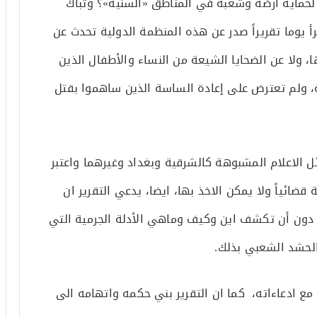
لحماية أرضه وشعبه في المناطق «السنية»؟ وتباك
رأ يوما تقريراً صدر عن هذه المنظمة الدولية تحدث عن
 ولا عن الضحايا الشيعة من النساء والأطفال الذين
ة، ولم تعترض على إعادة الساسة الذين ساهموا بقتل
 الاعلام المشبوهة كالشرقية وبغداد وغيرهما واعتبر
ائياً ولا يمكن الاخذ بها، ايضا، يدعي التقرير ان
ظمة اجرت تحقيقاً عن الامر في للعام ٢٠١٦م، دون أن تكشف اين وكيف وماهي الأدلة الجرمية التي
لحشد الشعبي بذلك.
مع ادعاءاته، كما ان التقرير بني حكمه واتهامه الى