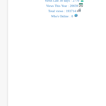
Views Last 30 days : 2770
Views This Year : 20659
Total views : 193714
Who's Online : 0