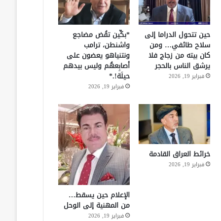
حين تتحول الدراما إلى
*بكِّين تقُض مضاجع
سلاح طائفي… ومن
واشنطن، ترامب
كان بيته من زجاج فلا
ونتنياهو يعضون على
يرشق الناس بالحجر
أصابِعهُم وليس بيدهم
حيلَة!.*
فبراير 19, 2026
فبراير 19, 2026
خرائط العراق القادمة
فبراير 19, 2026
الإعلام حين يسقط…
من المهنية إلى الوحل
فبراير 19, 2026