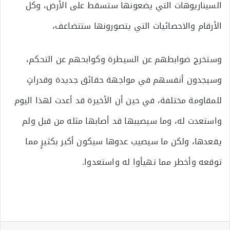
السيناريوهات التي يضعونها ستسقط على الأرض، وكل
الأرقام والاحصائيات التي يتصورونها ستتضاعف،
وستخرج ضوابطهم عن السيطرة وكوابحهم عن التحكم،
وسيجدون أنفسهم في مواجهة حقائق جديدة وقدراتٍ
للمقاومة مختلفة، في حين أن الأخيرة قد أعدت لهذا اليوم
واستعدت له، وما سيصيبها قد أصابها مثله من قبل ولم
يقعدها، ولكن ما سيصيب عدوها سيكون أكبر بكثيرٍ مما
توقعه وأخطر مما تهيأوا له واستعدوا.
لينكدإن
بينتيريست
مشاركة عبر البريد