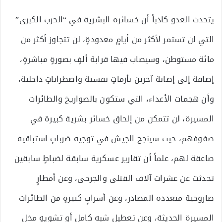
يتحدث العدو كاذباً أن خسائره البشرية في “الحرب الكبرى”
التي لن تستمر لأكثر من أيامٍ معدودةٍ، لن تتجاوز أكثر من
مائة مستوطن، وسيصاب فيها قرابة ألفٍ بصورةٍ مباشرةٍ،
إضافة إلى إصابة آخرين بأزماتٍ نفسية واضطراباتٍ داخلية،
وأن هجمات الأعداء، التي ستكون بالصواريخ والطائرات
المسيرة، لن تتمكن من إلحاق خسائر بشرية كبيرة في
صفوفهم، حيث سينجح الجيش في توجيه ضرباتٍ استباقية
صاعقة لهم، علماً أن تقارير عسكرية سابقة لضباطٍ سابقين
تحدثت عن عشرات آلاف القتلى والجرحى، وعن أمطارٍ
صاروخية متعددة المصادر، وعن أسرابٍ كثيرةٍ من الطائرات
المسيرة الحديثة، وعن تعطيلٍ شبه كامل أو تشويهٍ مخل