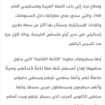
وقطاع غزة، إلى جانب الضفة الغربية وفلسطينيي العام
1948، والتي ستدور بعض معاركها داخل المستوطنات
والبلدات الإسرائيلية، وسيتأثر بها أكثر من سبعة ملايين
إسرائيلي على مدى أرض فلسطين التاريخية، وذلك لأول مرةٍ
منذ تأسيس كيانهم.
إنها سيناريوهات مناورة “اللكمة القاضية” التي يحاول
منظموها إقناع أنفسهم بأنها فعلاً لكمةٌ لأعدائهم، وضربةٌ
صاعقةٌ لهم، وأنها ستقضي عليهم وستنهي خطرهم،
وأنهم سيهزمون وسيسقطون صرعى بسببها، وأنها
ستنهى الكابوس المرعب الذي يسيطر عليهم ويبدد أمنهم