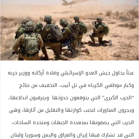
عبثاً يحاول جيش العدو الإسرائيلي وقادة أركانه ووزير حربه
وكبار موظفي الكرياه في تل أبيب، التخفيف من نتائج
“الحرب الكبرى” التي يتوقعون حدوثها ويترقبون اندلاعها،
ويجرون المناورات لتجنب كوارثها والتقليل من آثارها، وهي
الحرب التي يصفونها بمتعددة الجبهات ومتحدة الساحات،
التي قد تشارك فيها إيران والعراق واليمن وسوريا ولبنان