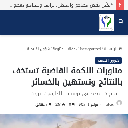
*بكِّين تقُض مضاجع واشنطن، ترامب ونتنياهو يعضون على أصابِعهُم وليس بيدهم حيلَة!.*
بحث
الق
عن
الرئيسية
/
Uncategorized
/
مقالات متنوعة
/
شؤون اقليمية
شؤون اقليمية
مناورات اللكمة القاضية تستخف
بالنتائج وتستهين بالخسائر
بقلم د. مصطفى يوسف اللداوي / بيروت
tabeen
يوليو 1, 2023
0
238
3 دقائق