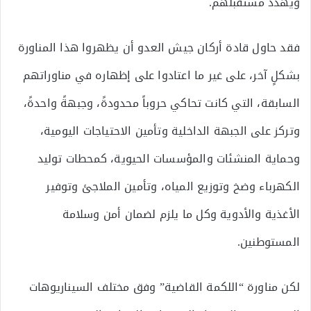
ويهدد مستقبلهم.
فقد حاول قادة أركان جيش العدو أن يظهروا هذا المناورة
بشكلٍ آخر، على غير ما اعتادوا على إظهاره في مناوراتهم
السابقة، التي كانت تحاكي حروباً محدودةً، وجبهةً واحدةً،
وتركز على الجبهة الداخلية وتأمين الاحتياجات اليومية،
وحماية المنشئات والمؤسسات الحيوية، كمحطات توليد
الكهرباء وضخ وتوزيع المياه، وتأمين الملاجئ وتوفير
الأغذية والأدوية وكل ما يلزم لضمان أمن وسلامة
المستوطنين.
لكن مناورة “اللكمة القاضية” وفق مختلف السيناريوهات