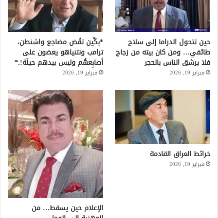
حين تتحول الدراما إلى سلاح
*بكِّين تقُض مضاجع واشنطن،
طائفي… ومن كان بيته من زجاج
ترامب ونتنياهو يعضون على
فلا يرشق الناس بالحجر
أصابِعهُم وليس بيدهم حيلَة!.*
فبراير 19, 2026
فبراير 19, 2026
خرائط العراق القادمة
فبراير 19, 2026
الإعلام حين يسقط… من