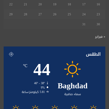
22
21
20
19
18
17
16
29
28
27
26
25
24
23
31
30
« فبراير
الطقس
44
℃
Baghdad
46º - 38º
9%
5.81 كيلومتر/ساعة
سماء صافية