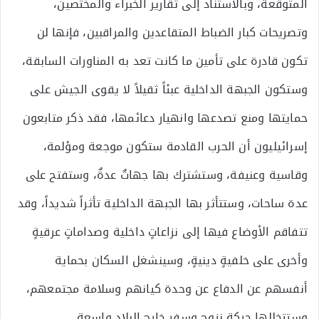
المتوقعة، وبالاستناد إلى تقارير الخبراء والمختصين،
وتصريحات كبار الضباط المتقاعدين والمراقبين، فإنها لن
تكون قادرة على تأمين ما كانت تعد به المناورات السابقة،
وستكون الجبهة الداخلية عبئاً ثقيلاً لا يقوى الجيش على
حمايتها ومنع تصدعها وانهيار دعائمها، فقد ذكر متابعون
إسرائيليون أن الحرب القادمة ستكون موجعة ومؤلمة،
وقاسية وعنيفة، وستشترك بها جهاتٌ عدةٌ، وستفتح على
عدة ساحات، وستتأثر بها الجبهة الداخلية تأثراً شديداً، وقد
تتفاقم الأوضاع فيها إلى نزاعاتٍ داخلية وصداماتٍ عرقيةٍ
وأخرى على خلفيةٍ دينيةٍ، وسينشغل السكان بحماية
أنفسهم عن الدفاع عن وحدة كيانهم وسلامة مجتمعهم،
وستتخللها حركة نزوح وسفر خارج البلاد واسعة.