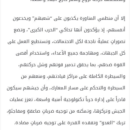
إلا أن منظمي المناورة يكذبون على “شعبهم” ويخدعون
أنفسهم، إذ يؤكدون أنها تحاكي “الحرب الكبرى”، وتضع
تصوراتٍ عمليةً ناجحة لكل الاحتمالات، وتستطيع العمل على
كل الجبهات، ومهاجمة جميع الأعداء، واستخدام أقصى
القوة ضدهم، بما يحقق تدمير قوتهم وشل حركتهم،
والسيطرة الكاملة على مراكز قيادتهم، ومنعهم من
السيطرة والتحكم على مسار المعارك، وأن جيشهم سيكون
قادراً على إدارة حرباً تكنولوجية أمنية واسعة، تعزز عمليات
الجيش وتركزها، وتمكنه من توجيه ضرباتٍ صاعقةٍ ومفاجئةٍ،
تربك “العدو” وتفقده القدرة على توجيه ضرباتٍ مضادة.