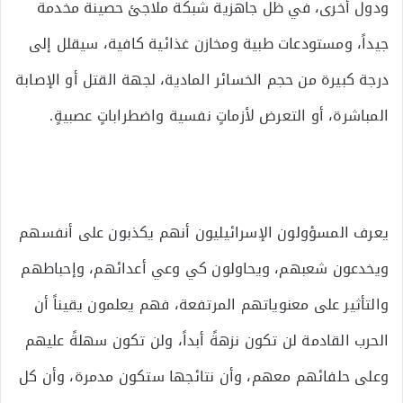
ودول أخرى، في ظل جاهزية شبكة ملاجئ حصينة مخدمة
جيداً، ومستودعات طبية ومخازن غذائية كافية، سيقلل إلى
درجة كبيرة من حجم الخسائر المادية، لجهة القتل أو الإصابة
المباشرة، أو التعرض لأزماتٍ نفسية واضطراباتٍ عصبيةٍ.
يعرف المسؤولون الإسرائيليون أنهم يكذبون على أنفسهم
ويخدعون شعبهم، ويحاولون كي وعي أعدائهم، وإحباطهم
والتأثير على معنوياتهم المرتفعة، فهم يعلمون يقيناً أن
الحرب القادمة لن تكون نزهةً أبداً، ولن تكون سهلةً عليهم
وعلى حلفائهم معهم، وأن نتائجها ستكون مدمرة، وأن كل