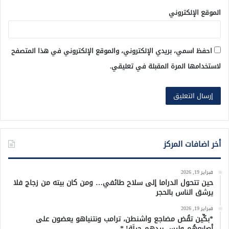
الموقع الإلكتروني
احفظ اسمي، بريدي الإلكتروني، والموقع الإلكتروني في هذا المتصفح
لاستخدامها المرة المقبلة في تعليقي.
أخر اضافات المركز
فبراير 19, 2026
حين تتحول الدراما إلى سلاح طائفي… ومن كان بيته من زجاج فلا
يرشق الناس بالحجر
فبراير 19, 2026
*بكِّين تقُض مضاجع واشنطن، ترامب ونتنياهو يعضون على
أصابِعهُم وليس بيدهم حيلَة!.*