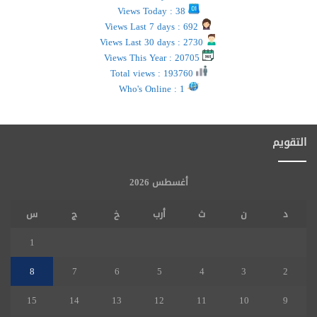
Views Today : 38
Views Last 7 days : 692
Views Last 30 days : 2730
Views This Year : 20705
Total views : 193760
Who's Online : 1
التقويم
أغسطس 2026
د
ن
ث
أرب
خ
ج
س
1
8
7
6
5
4
3
2
15
14
13
12
11
10
9