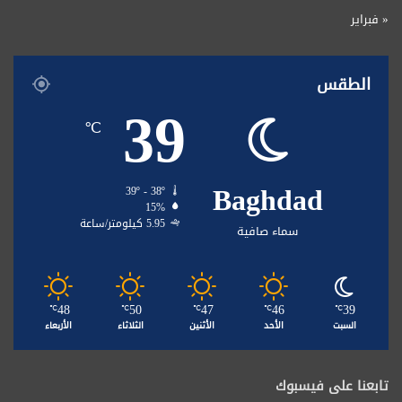
« فبراير
الطقس
39
℃
Baghdad
39º - 38º
15%
5.95 كيلومتر/ساعة
سماء صافية
48
50
47
46
39
℃
℃
℃
℃
℃
السبت
الأحد
الأثنين
الثلاثاء
الأربعاء
تابعنا على فيسبوك