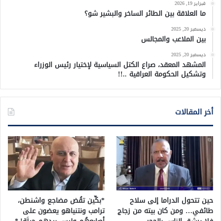
فبراير 19, 2026
ما العلاقة بين الطائر الساخر والبشير شو؟
ديسمبر 20, 2025
بين الملاعب والمجالس
ديسمبر 20, 2025
المشهد المعقد، صراع الكتل السياسية لإختيار رئيس الوزراء
وتشكيل الحكومة العراقية ..!!
أخر المقالات
حين تتحول الدراما إلى سلاح
*بكِّين تقُض مضاجع واشنطن،
طائفي… ومن كان بيته من زجاج
ترامب ونتنياهو يعضون على