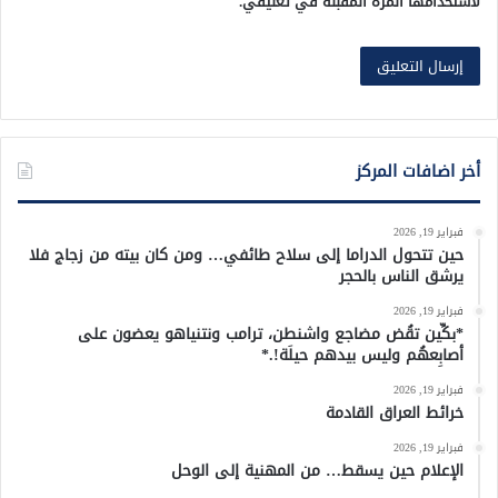
لاستخدامها المرة المقبلة في تعليقي.
أخر اضافات المركز
فبراير 19, 2026
حين تتحول الدراما إلى سلاح طائفي… ومن كان بيته من زجاج فلا
يرشق الناس بالحجر
فبراير 19, 2026
*بكِّين تقُض مضاجع واشنطن، ترامب ونتنياهو يعضون على
أصابِعهُم وليس بيدهم حيلَة!.*
فبراير 19, 2026
خرائط العراق القادمة
فبراير 19, 2026
الإعلام حين يسقط… من المهنية إلى الوحل