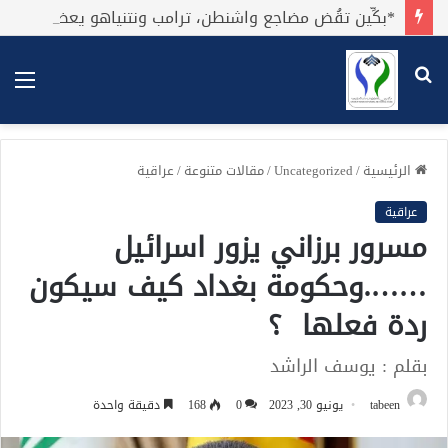
*بكِّين تقُض مضاجع واشنطن، ترامب ونتنياهو يعضون على أصابِعهُم وليس بيدهم حيلَة!.*
بحث
الق
عن
الرئيسية
/
Uncategorized
/
مقالات متنوعة
/
عراقية
عراقية
مسرور برزاني يزور اسرائيل
…….وحكومة بغداد كيف سيكون
ردة فعلها ؟
بقلم : يوسف الراشد
tabeen
يونيو 30, 2023
0
168
دقيقة واحدة