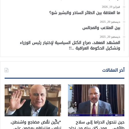
فبراير 19, 2026
ما العلاقة بين الطائر الساخر والبشير شو؟
ديسمبر 20, 2025
بين الملاعب والمجالس
ديسمبر 20, 2025
المشهد المعقد، صراع الكتل السياسية لإختيار رئيس الوزراء
وتشكيل الحكومة العراقية ..!!
أخر المقالات
حين تتحول الدراما إلى سلاح
*بكِّين تقُض مضاجع واشنطن،
طائفي… ومن كان بيته من زجاج
ترامب ونتنياهو يعضون على