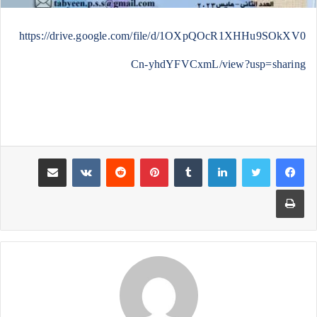
https://drive.google.com/file/d/1OXpQOcR1XHHu9SOkXV0
Cn-yhdYFVCxmL/view?usp=sharing
لينكدإن
بينتيريست
مشاركة عبر البريد
طباعة