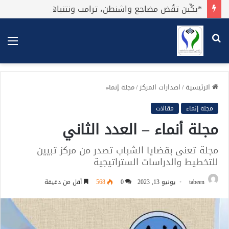
*بكِّين تقُض مضاجع واشنطن، ترامب ونتنياهو يعضون على أصابِعهُم وليس بيدهم حيلَة!.*
بحث
الق
عن
الرئيسية
/
اصدارات المركز
/
مجلة إنماء
مجلة إنماء
مقالات
مجلة أنماء – العدد الثاني
مجلة تعنى بقضايا الشباب تصدر من مركز تبيين
للتخطيط والدراسات الستراتيجية
tabeen
يونيو 13, 2023
0
568
أقل من دقيقة