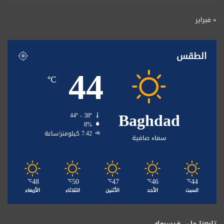
« فبراير
الطقس
44
℃
Baghdad
44º - 38º
8%
7.42 كيلومتر/ساعة
سماء صافية
48
50
47
46
44
℃
℃
℃
℃
℃
السبت
الأحد
الأثنين
الثلاثاء
الأربعاء