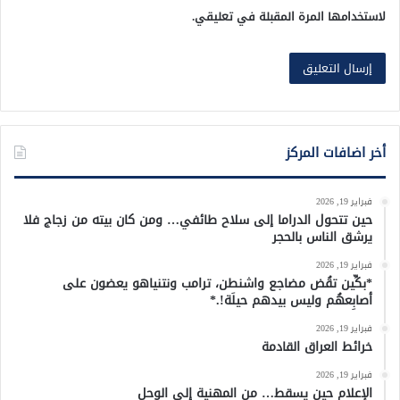
لاستخدامها المرة المقبلة في تعليقي.
أخر اضافات المركز
فبراير 19, 2026
حين تتحول الدراما إلى سلاح طائفي… ومن كان بيته من زجاج فلا
يرشق الناس بالحجر
فبراير 19, 2026
*بكِّين تقُض مضاجع واشنطن، ترامب ونتنياهو يعضون على
أصابِعهُم وليس بيدهم حيلَة!.*
فبراير 19, 2026
خرائط العراق القادمة
فبراير 19, 2026
الإعلام حين يسقط… من المهنية إلى الوحل