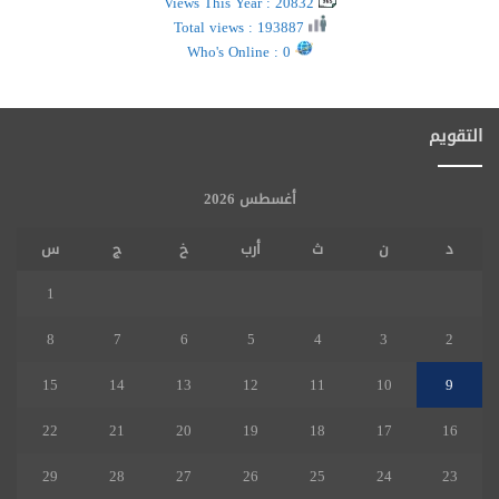
Views This Year : 20832
Total views : 193887
Who's Online : 0
التقويم
أغسطس 2026
د
ن
ث
أرب
خ
ج
س
1
8
7
6
5
4
3
2
15
14
13
12
11
10
9
22
21
20
19
18
17
16
29
28
27
26
25
24
23