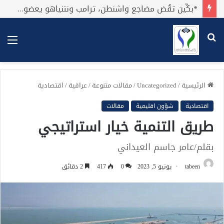
*بكِّين تقُض مضاجع واشنطن، ترامب ونتنياهو يعضون على أصابِعهُم وليس بيدهم حيلَة!.*
بحث
الق
عن
الرئيسية
/
Uncategorized
/
مقالات متنوعة
/
عراقية
/
اقتصادية
اقتصادية
شؤون اقليمية
مقالات
طريق التنمية خيار استراتيجي
بقلم/عامر جاسم العيداني
tabeen
يونيو 5, 2023
0
417
2 دقائق