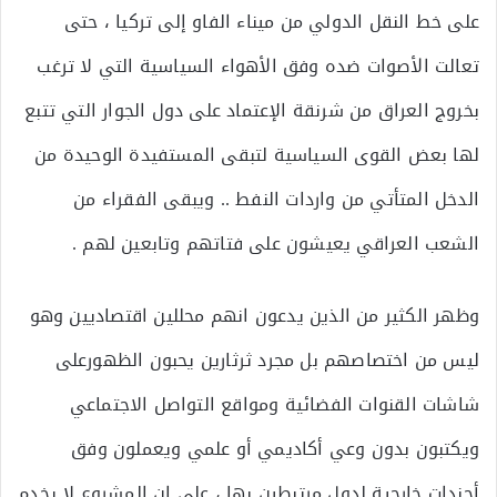
على خط النقل الدولي من ميناء الفاو إلى تركيا ، حتى
تعالت الأصوات ضده وفق الأهواء السياسية التي لا ترغب
بخروج العراق من شرنقة الإعتماد على دول الجوار التي تتبع
لها بعض القوى السياسية لتبقى المستفيدة الوحيدة من
الدخل المتأتي من واردات النفط .. ويبقى الفقراء من
الشعب العراقي يعيشون على فتاتهم وتابعين لهم .
وظهر الكثير من الذين يدعون انهم محللين اقتصاديين وهو
ليس من اختصاصهم بل مجرد ثرثارين يحبون الظهورعلى
شاشات القنوات الفضائية ومواقع التواصل الاجتماعي
ويكتبون بدون وعي أكاديمي أو علمي ويعملون وفق
أجندات خارجية لدول مرتبطين بها ، على ان المشروع لا يخدم