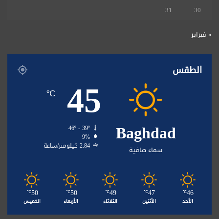
31
30
« فبراير
الطقس
45
℃
Baghdad
46º - 39º
9%
2.84 كيلومتر/ساعة
سماء صافية
50
50
49
47
46
℃
℃
℃
℃
℃
الأحد
الأثنين
الثلاثاء
الأربعاء
الخميس