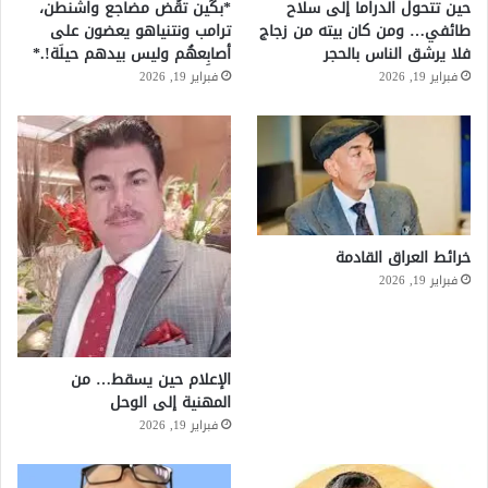
حين تتحول الدراما إلى سلاح
*بكِّين تقُض مضاجع واشنطن،
طائفي… ومن كان بيته من زجاج
ترامب ونتنياهو يعضون على
فلا يرشق الناس بالحجر
أصابِعهُم وليس بيدهم حيلَة!.*
فبراير 19, 2026
فبراير 19, 2026
خرائط العراق القادمة
فبراير 19, 2026
الإعلام حين يسقط… من
المهنية إلى الوحل
فبراير 19, 2026