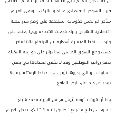
أن اغلب دول العالم التي أصابها التخلف عن العالم الصناعي
قررت النهوض الاقتصادي واللحاق بالركب .. وبقي العراق
متأخرا لم تعمل حكوماته المتلاحقة على وضع ستراتيجية
اقتصادية للنهوض بالبلد فجعلت اقتصاده ريعيا يعتمد على
واردات النفط المتغيرة أسعاره بين الارتفاع والانخفاض
حسب وضع السوق العالمي مما يؤثر على موازنته المكبلة
بدفع رواتب الموظفين وقد لا تكفي لسدادها في بعض
السنوات ، والتي بدورها تؤثر على الخطط الإستثمارية ولا
يوجد أي منجز على أرض الواقع .
وما أن قررت حكومة رئيس مجلس الوزراء محمد شياع
السوداني طرح مشروع ” طريق التنمية ” الذي يدخل العراق