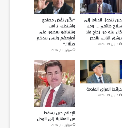
حين تتحول الدراما إلى
*بكِّين تقُض مضاجع
سلاح طائفي… ومن
واشنطن، ترامب
كان بيته من زجاج فلا
ونتنياهو يعضون على
يرشق الناس بالحجر
أصابِعهُم وليس بيدهم
حيلَة!.*
فبراير 19, 2026
فبراير 19, 2026
خرائط العراق القادمة
فبراير 19, 2026
الإعلام حين يسقط…
من المهنية إلى الوحل
فبراير 19, 2026