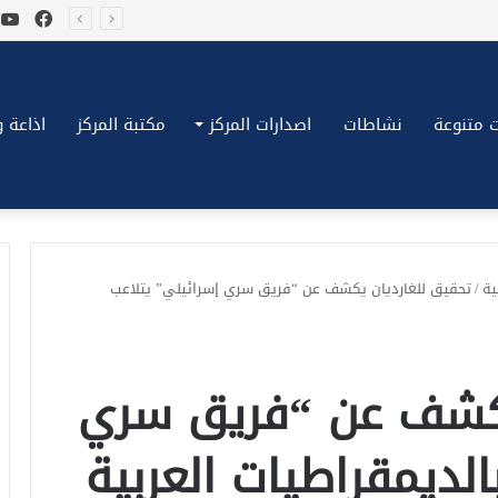
فيسب
ي
*بكِّين تقُض مضاجع واشنطن، ترامب ونتنياهو يعضون على أصابِعهُم وليس بيدهم حيلَة!.*
 متنوعة
نشاطات
اصدارات المركز
مكتبة المركز
اذاعة وتلف
ة
/
تحقيق للغارديان يكشف عن “فريق سري إسرائيلي” يتلاعب
يكشف عن “فريق سري
الديمقراطيات العربية