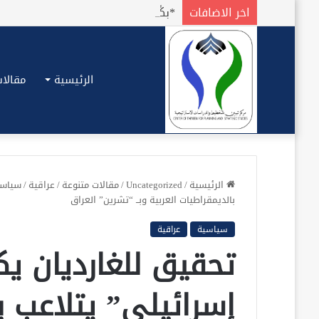
اخر الاضافات
الرئيسية
مقالات
الرئيسية
/
Uncategorized
/
مقالات متنوعة
/
عراقية
/
سياسي
بالديمقراطيات العربية وبــ “تشرين” العراق
سياسية
عراقية
تحقيق للغارديان 
إسرائيلي” يتلاعب ب