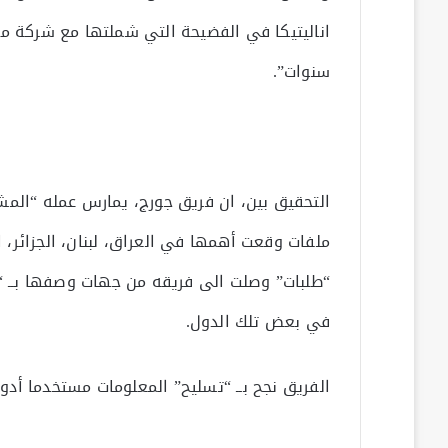
اناليتيكا في الفضيحة التي شملتها مع شركة 
سنوات”.
التحقيق بين، ان فريق جورج، يمارس عمله “المش
ملفات وقعت أهمها في العراق، لبنان، الجزائر، ا
“طلبات” وصلت الى فريقه من جهات وصفها بــ “ا
في بعض تلك الدول.
الفريق نجح بــ “تسليح” المعلومات مستخدما أدوا