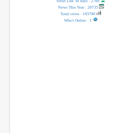
Views Last 30 days : 2760
Views This Year : 20735
Total views : 193790
Who's Online : 1