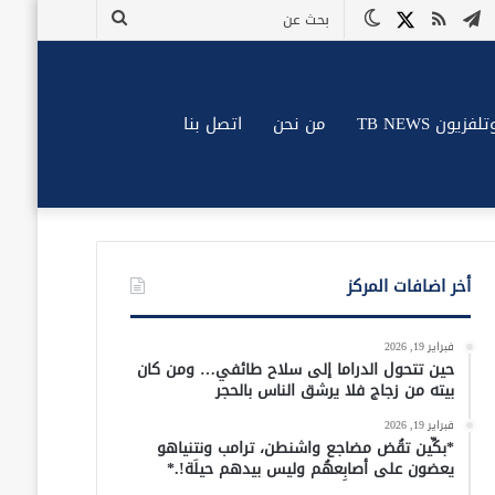
وك
وتيوب
تيلقرام
ملخص
X
الوضع
بحث
الموقع
المظلم
عن
RSS
زيون TB NEWS
من نحن
اتصل بنا
أخر اضافات المركز
فبراير 19, 2026
حين تتحول الدراما إلى سلاح طائفي… ومن كان
بيته من زجاج فلا يرشق الناس بالحجر
فبراير 19, 2026
*بكِّين تقُض مضاجع واشنطن، ترامب ونتنياهو
يعضون على أصابِعهُم وليس بيدهم حيلَة!.*