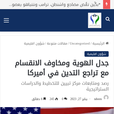
*بكِّين تقُض مضاجع واشنطن، ترامب ونتنياهو يعضون على أصابِعهُم وليس بيدهم حيلَة!.*
بحث
الق
عن
الرئيسية
/
Uncategorized
/
مقالات متنوعة
/
شؤون اقليمية
شؤون اقليمية
جدل الهوية ومخاوف الانقسام
مع تراجع التدين في أميركا
رصد ومتابعات مركز تبيين للتخطيط والدراسات
الستراتيجية
tabeen
يناير 27, 2023
0
245
6 دقائق