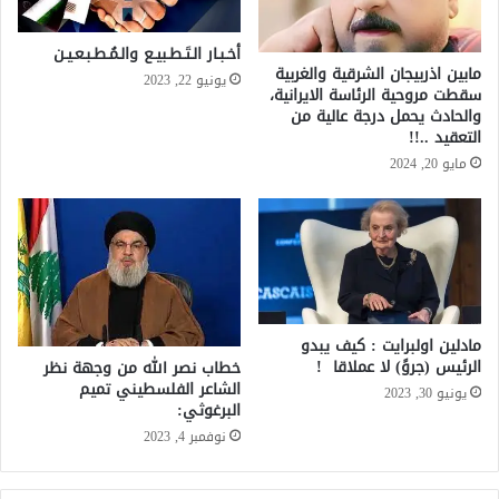
أخـبـار الـتَـطـبيـع والـمُـطـبـعـيـن
مابين اذربيجان الشرقية والغربية
يونيو 22, 2023
سقطت مروحية الرئاسة الايرانية،
والحادث يحمل درجة عالية من
التعقيد ..!!
مايو 20, 2024
مادلين اولبرايت : كيف يبدو
الرئيس (جروً) لا عملاقا !
خطاب نصر الله من وجهة نظر
الشاعر الفلسطيني تميم
يونيو 30, 2023
البرغوثي:
نوفمبر 4, 2023