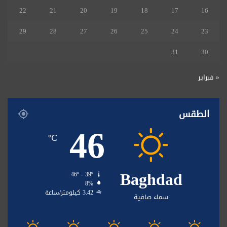
22
21
20
19
18
17
16
29
28
27
26
25
24
23
31
30
« فبراير
الطقس
46
℃
Baghdad
46º - 39º
8%
3.42 كيلومتر/ساعة
سماء صافية