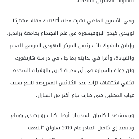
السنوات العشرين القادمة.
وفي الأسبوع الماضي نشرت مجلة أتلانتيك مقالا مشتركا
لويندي كيدج البروفيسورة في علم الاجتماع بجامعة برانديز،
وإيلان بابشوك نائب رئيس المركز اليهودي القومي للتعلم
والقيادة، وأقرا في بدايته بما جاء في دراسة هارتفورد،
وأن جولة بالسيارة في أي مدينة كبرى بالولايات المتحدة
تكفي لاكتشاف تزايد عدد الكنائس المعروضة للبيع بسبب
غياب المصلين حتى صارت تباع أكثر من المنازل.
ويستشهد الكاتبان المتدينان أيضا بكتاب روبرت دي بوتنام
وديفيد إي كامبل الصادر عام 2010 بعنوان “النعمة