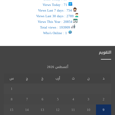
Views Today : 71
Views Last 7 days : 754
Views Last 30 days : 2789
Views This Year : 20854
Total views : 193909
Who's Online : 1
التقويم
أغسطس 2026
د
ن
ث
أرب
خ
ج
س
1
8
7
6
5
4
3
2
15
14
13
12
11
10
9