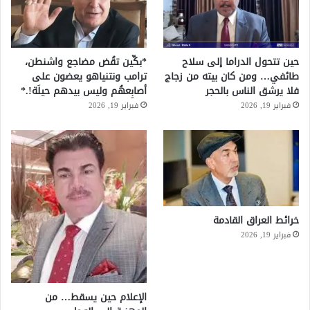
حين تتحول الدراما إلى سلاح
*بكِّين تقُض مضاجع واشنطن،
طائفي… ومن كان بيته من زجاج
ترامب ونتنياهو يعضون على
فلا يرشق الناس بالحجر
أصابِعهُم وليس بيدهم حيلَة!.*
فبراير 19, 2026
فبراير 19, 2026
خرائط العراق القادمة
فبراير 19, 2026
الإعلام حين يسقط… من