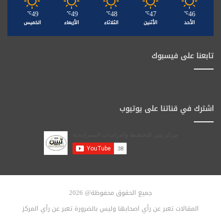
49
49
48
47
46
℃
℃
℃
℃
℃
الأحد
الأثنين
الثلاثاء
الأربعاء
الخميس
تابعنا على فيسبوك
اشترك في قناتنا على يوتيوب
جميع الحقوق محفوظة@ 2026
المقالات تعبر عن رأي اصحابها وليس بالضرورة تعبر عن رأي المركز