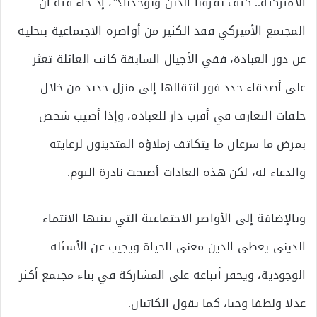
الأميركية.. كيف يفرقنا الدين ويوحدنا؟”، إذ جاء فيه أن
المجتمع الأميركي فقد الكثير من أواصره الاجتماعية بتخليه
عن دور العبادة، ففي الأجيال السابقة كانت العائلة تعثر
على أصدقاء جدد فور انتقالها إلى منزل جديد من خلال
حلقات التعارف في أقرب دار للعبادة، وإذا أصيب شخص
بمرض ما سرعان ما يتكاتف زملاؤه المتدينون لرعايته
والدعاء له، لكن هذه العادات أصبحت نادرة اليوم.
وبالإضافة إلى الأواصر الاجتماعية التي يبنيها الانتماء
الديني يعطي الدين معنى للحياة ويجيب عن الأسئلة
الوجودية، ويحفز أتباعه على المشاركة في بناء مجتمع أكثر
عدلا ولطفا وحبا، كما يقول الكاتبان.