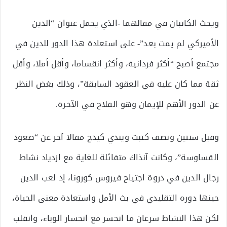
ويحث الكاتبان في مقالهما -الذي يحمل عنوان “الدين
الأميركي لم يمت بعد”- على استعادة هذا الدور للدين في
مجتمع أصبح “أكثر فردانية، وأكثر انقساما، وأقل أملا، وأقل
ثقة مما كان عليه في العقود السابقة”، وذلك بغض النظر
عن الدور الأهم للإيمان وهو الفلاح في الآخرة.
وقبل سنتين ونصف كتبت ويندي كيدج مقالا آخر عن “صعود
القساوسة”، وكانت آنذاك متفائلة للغاية مع ازدياد نشاط
رجال الدين في ذروة اجتياح فيروس كورونا، إذ لعب الدين
حينها دوره التقليدي في بث الأمل واستعادة معنى الحياة،
لكن هذا النشاط سرعان ما انحسر مع انحسار الوباء، وانقلب