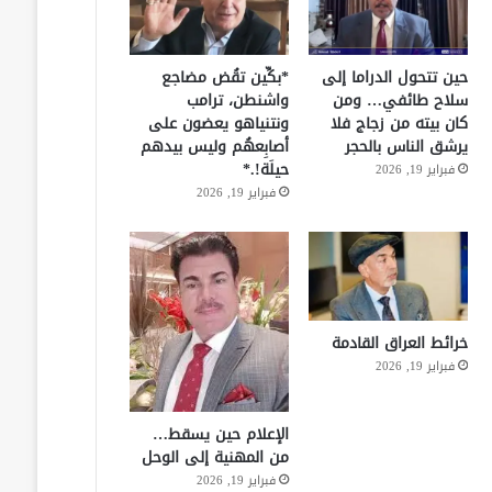
حين تتحول الدراما إلى
*بكِّين تقُض مضاجع
سلاح طائفي… ومن
واشنطن، ترامب
كان بيته من زجاج فلا
ونتنياهو يعضون على
يرشق الناس بالحجر
أصابِعهُم وليس بيدهم
حيلَة!.*
فبراير 19, 2026
فبراير 19, 2026
خرائط العراق القادمة
فبراير 19, 2026
الإعلام حين يسقط…
من المهنية إلى الوحل
فبراير 19, 2026