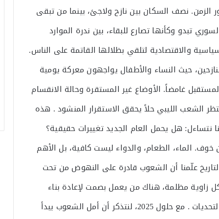
ر الزمن. نصف السكان بين نازح ولاجئ، بينما من تبقى
ري تبدو وكأنها تصارع للبقاء، بين ندرة الموارد
سياسية والاقتصادية لتلقي بظلالها القاتمة على الناس.
لنازحين، حيث النساء والأطفال يواجهون معركة يومية
المستقبل غامضاً. الأوضاع غير المستقرة وحالة الانقسام
نتظر الشعب الليبي حلاً يحقق الاستقرار المنشود . هذه
ا نتساءل: هل يحمل العام الجديد تغييرات حقيقية؟
وف. الماء، الطعام، والدواء ليست كافية، بل الأهم
. التاريخ علّمنا أن الشعوب قادرة على النهوض من تحت
 كل زاوية مظلمة، هناك من يعمل بصمت لإعادة بناء
المجتمعات، وهناك من يحلم بغدٍ أفضل رغم كل التحديات . مع حلول 2025، لنتذكر أن أمل الشعوب يبدأ