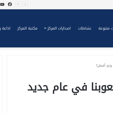
فيسب
ي
*بكِّين تقُض مضاجع واشنطن، ترامب ونتنياهو يعضون على أصابِعهُم وليس بيدهم حيلَة!.*
 متنوعة
نشاطات
اصدارات المركز
مكتبة المركز
اذاعة وتلف
وغدٍ أفضل؟
وبنا في عام جديد