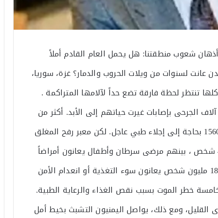
أذهان شعوب منطقتنا: هل يحمل العام القادم أملاً
نت لسنوات من ويلات الحروب والدمار؟ غزة، سوريا،
 كلها تنتظر لحظة فارقة تضع حداً لآلامها المتراكمة .
لاف الجرحى بإصابات غيرت حياتهم إلى الأبد. أكثر من
25 ألف شخص يعيشون مع ألم الجروح، منهم 15600 بحاجة إلى إجلاء طبي عاجل. لكن معبر رفح المغلق
يعكس مأساة أخرى، فقد تم إجلاء أقل من 4000 شخص ، بينهم مرضى سرطان وأطفال يعانون أمراضاً
مزمنة . وفي اليمن، الكارثة الإنسانية مستمرة: 18 مليون شخص يعانون سوء التغذية أو انعدام الأمن
 طفل دون سن الخامسة خطر الموت بسبب نقص الغذاء والرعاية الطبية.
القليل، ومع ذلك، يواصل اليمنيون التشبث بخيط أمل