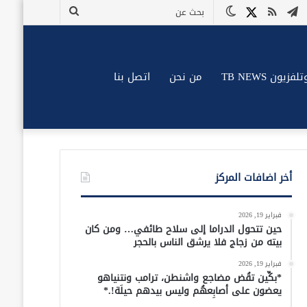
وك
وتيوب
تيلقرام
ملخص
X
الوضع
بحث
الموقع
المظلم
عن
RSS
زيون TB NEWS
من نحن
اتصل بنا
أخر اضافات المركز
فبراير 19, 2026
حين تتحول الدراما إلى سلاح طائفي… ومن كان
بيته من زجاج فلا يرشق الناس بالحجر
فبراير 19, 2026
*بكِّين تقُض مضاجع واشنطن، ترامب ونتنياهو
يعضون على أصابِعهُم وليس بيدهم حيلَة!.*