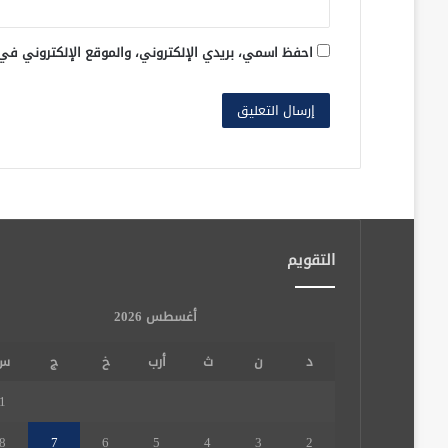
احفظ اسمي، بريدي الإلكتروني، والموقع الإلكتروني في
التقويم
أغسطس 2026
د
ن
ث
أرب
خ
ج
س
1
8
7
6
5
4
3
2