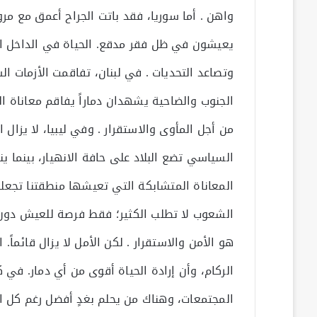
واهن . أما سوريا، فقد باتت الجراح أعمق مع مرو
يعيشون في ظل فقر مدقع. الحياة في الداخل السو
وتصاعد التحديات . في لبنان، تفاقمت الأزمات ال
الجنوب والضاحية يشهدان دماراً يفاقم معاناة ا
من أجل المأوى والاستقرار . وفي ليبيا، لا يزال 
السياسي تضع البلاد على حافة الانهيار، بينما ي
المعاناة المتشابكة التي تعيشها منطقتنا تجعلن
الشعوب لا تطلب الكثير؛ فقط فرصة للعيش دون خ
هو الأمن والاستقرار . لكن الأمل لا يزال قائماً
الركام، وأن إرادة الحياة أقوى من أي دمار. في