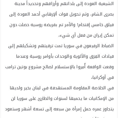
الشيعية العودة إلى بلداتهم وأرزاقهم وتحديداً مدينة
بصرى الشام، وثم تحويل قوات ألإرهابي أحمد العودة إلى
فيلق خامس إقتحام! والأمر تم بفريضه روسيه حصلت دون
تمكن إيران من فعل أي شيء،
الضباط الرفيعون في سوريا تمت ترقيتهم وتشكيلهم إلى
قيادات الفِرَق والألوية والوحدات بأوامر روسية وعندما
وقعت الواقعة أُمِروا بالإستسلام لصالح مشروع بوتين ترامب
في أوكرانيا،
في الخلاصة المقاومة المستهدفة في لبنان بخير ولديها
من الإمكانيات ما يحميها لسنوات والطارئ على سوريا لن
يتجاوز عمره حمل إمرأة من سبعه إلى تسعة أشهر وستعود