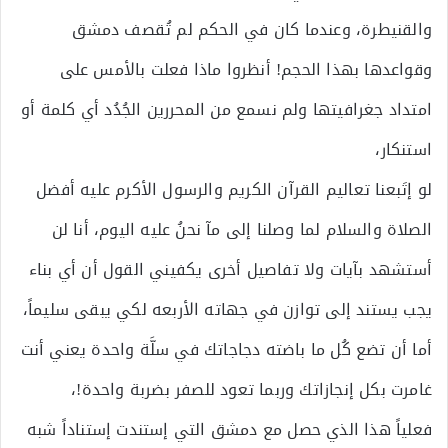
والقنيطرة، وعندما كان في الحكم لم تُقصف دمشق
وقواعدها بهذا الحجم! أنظروا ماذا فعلت بالأمس على
امتداد جغرافيتها ولم نسمع من المحررين الجُدُد أي كلمة أو
استنكار،
لو إتَبعنا تعاليم القرآن الكريم والرسول الأكرم عليه أفضل
الصلاة والسلام لما وصلنا إلى مآ نحنُ عليه اليوم، أنا لن
أستشهد بآيات ولا تفاصيل أخرى يكفيني القول أن أي بناء
يجب يستند إلى توازن في جهاته الأربعه لكي يبقى سليماً،
أما أن تضع كُل ما باضته دجاجاتك في سلَّة واحدة يعني أنت
غامرت بكل إنجازاتك وربما تعود للصفر بضربة واحدة!،
فعلياً هذا الذي حصل مع دمشق التي إستندت إستناداً شبه