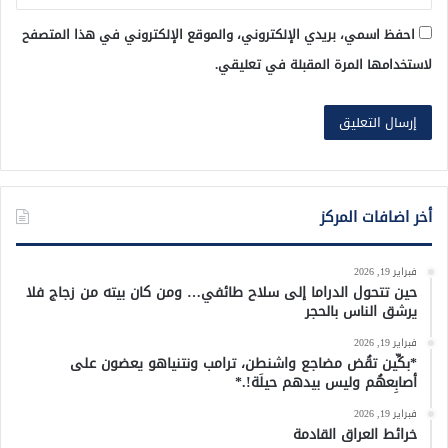
احفظ اسمي، بريدي الإلكتروني، والموقع الإلكتروني في هذا المتصفح
لاستخدامها المرة المقبلة في تعليقي.
أخر اضافات المركز
فبراير 19, 2026
حين تتحول الدراما إلى سلاح طائفي… ومن كان بيته من زجاج فلا
يرشق الناس بالحجر
فبراير 19, 2026
*بكِّين تقُض مضاجع واشنطن، ترامب ونتنياهو يعضون على
أصابِعهُم وليس بيدهم حيلَة!.*
فبراير 19, 2026
خرائط العراق القادمة