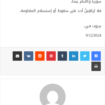
سوريا والأيام بيننا،
فلا يُراهِنِنَّ أحد على سقوط أو إستسلام المقاومة،
بيروت في،
9/12/2024
لينكدإن
بينتيريست
مشاركة عبر البريد
طباعة