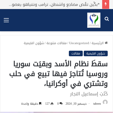
*بكِّين تقُض مضاجع واشنطن، ترامب ونتنياهو يعضون على أصابِعهُم وليس بيدهم حيلَة!.*
بحث
الق
عن
الرئيسية
/
Uncategorized
/
مقالات متنوعة
/
شؤون اقليمية
شؤون اقليمية
مقالات
سقطَ نظام الأسد وبقيَت سوريا
وروسيا تُتاجرَ فيها تبيع في حلب
وتشتري في أوكرانيا،
كَتَبَ إسماعيل النجار
tabeen
ديسمبر 10, 2024
0
127
دقيقة واحدة