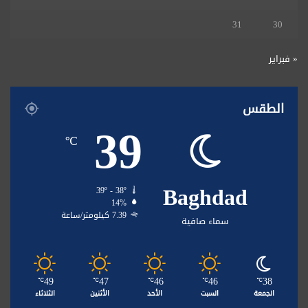
31
30
« فبراير
الطقس
39
℃
Baghdad
39º - 38º
14%
7.39 كيلومتر/ساعة
سماء صافية
49
47
46
46
38
℃
℃
℃
℃
℃
الجمعة
السبت
الأحد
الأثنين
الثلاثاء