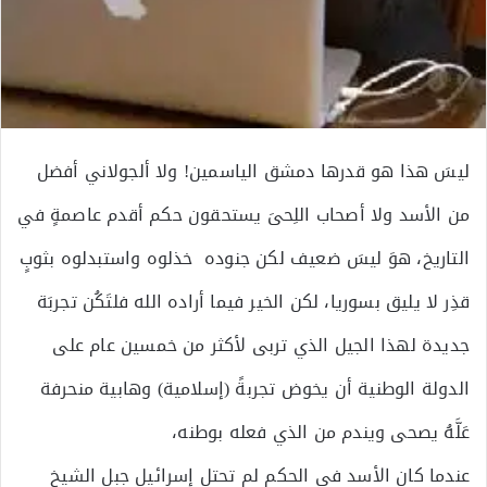
ليسَ هذا هو قدرها دمشق الياسمين! ولا ألجولاني أفضل
من الأسد ولا أصحاب اللِحىَ يستحقون حكم أقدم عاصمةٍ في
التاريخ، هوَ ليسَ ضعيف لكن جنوده خذلوه واستبدلوه بثوبٍ
قذِر لا يليق بسوريا، لكن الخير فيما أراده الله فلتَكُن تجربَة
جديدة لهذا الجيل الذي تربى لأكثر من خمسين عام على
الدولة الوطنية أن يخوض تجربةً (إسلامية) وهابية منحرفة
عَلَّهُ يصحى ويندم من الذي فعله بوطنه،
عندما كان الأسد في الحكم لم تحتل إسرائيل جبل الشيخ