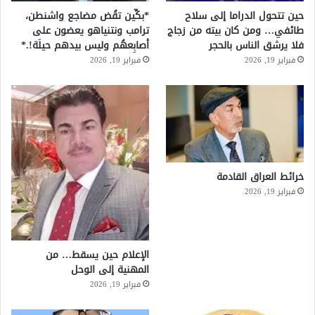
حين تتحول الدراما إلى سلاح
*بكِّين تقُض مضاجع واشنطن،
طائفي… ومن كان بيته من زجاج
ترامب ونتنياهو يعضون على
فلا يرشق الناس بالحجر
أصابِعهُم وليس بيدهم حيلَة!.*
فبراير 19, 2026
فبراير 19, 2026
خرائط العراق القادمة
فبراير 19, 2026
الإعلام حين يسقط… من
المهنية إلى الوحل
فبراير 19, 2026