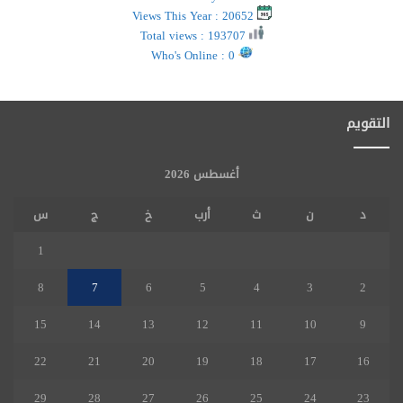
Views This Year : 20652
Total views : 193707
Who's Online : 0
التقويم
أغسطس 2026
د
ن
ث
أرب
خ
ج
س
1
8
7
6
5
4
3
2
15
14
13
12
11
10
9
22
21
20
19
18
17
16
29
28
27
26
25
24
23