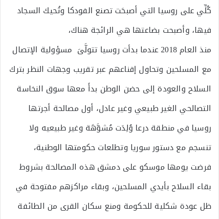
كُلِّي على روسيا التي أصبحَت تصنع الفودكا وتُحيك السجاد
فيها، وأصبحت بضاعتها هي الرائجة هناك،
منذ العام 2018 عندما بدأت روسيا تتولَّىَ مسؤولية الإتصال
مع المسلحين وتحاول إقناعهم عبر تقريب وجهات النظر بترك
السلاح والعودة إلى حضن الوطن بدأَ معها سوق النخاسة
التصالحي الغير طبيعي وغير عادل، أول مصالحة أجرتها
روسيا في منطقة درعا وُلِدَت مُشوَّهَة وغير طبيعيه ولا
تنسجم مع دستور سوريا وتطلعات حكومتها الوطنية،
فرضت يومها موسكو على دمشق هذه المصالحة بشروط
بقاء السلاح بأيدي المسلحين، وبقاء مراكزهم مفتوحة في
ظل عودة شكلية للحكومة ومنع سكان القرى من الطائفة