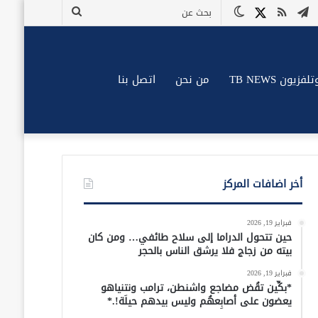
وك
وتيوب
تيلقرام
ملخص
X
الوضع
بحث
الموقع
المظلم
عن
RSS
زيون TB NEWS
من نحن
اتصل بنا
أخر اضافات المركز
فبراير 19, 2026
حين تتحول الدراما إلى سلاح طائفي… ومن كان
بيته من زجاج فلا يرشق الناس بالحجر
فبراير 19, 2026
*بكِّين تقُض مضاجع واشنطن، ترامب ونتنياهو
يعضون على أصابِعهُم وليس بيدهم حيلَة!.*