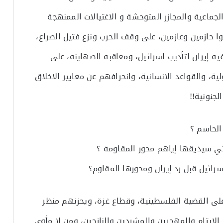
لجماعية والمجازر المتوحشة و الاغتيالات الممنهجة
وا حازمين وعازمين، على وقف الحرب ونزع فتيل الصراع،
 إيران لتأديب اسرائيل، ومعاقبة الصهاينة، على
ية، والقواعد الانسانية، وانحرافهم عن معايير الاخلاق
جنونية!!
الحاسم ؟
تي سيذيقها إياهم محور المقاومة ؟
سرائيل قبل رد إيران ومحورها المقاوم؟
على القضية الفلسطينية، وقطاع غزة، ويحزنهم منظر
الايتام والمهجرين والمشردين والنازحين، ومن لا مأوى