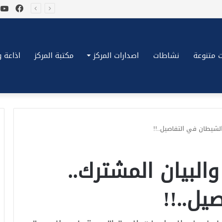
فيسب
ي
*بكِّين تقُض مضاجع واشنطن، ترامب ونتنياهو يعضون على أصابِعهُم وليس بيدهم حيلَة!.*
 متنوعة
نشاطات
اصدارات المركز
مكتبة المركز
اذاعة وتلف
الشيطان في التفاصيل..!!
البيان المشترك..
يل..!!