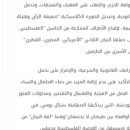
 ولغة الحزم، والتغلب على العقبات والمشقات، وتحمل
نونية، وتبديل الصورة الكلاسيكية ”ضعيفة الرأي وقليلة
ة، لإقناع الأطراف المتنازعة من الجانبين ”الفلسطيني ـ
 حملها البيان الثلاثي ”الأمريكي- المصري- القطري“
 الأسرى بين الطرفين.
امات القانونية والشرعية، والإصرار على تحمل
تأكيد على عدم إراقة المزيد من دماء الاطفال والنساء
فضل من العبثية والاهمال والتقصير، ومحاولات العثور
لمتوحشة، التي يرتكبها الصهاينة بشكل يومي، في
واقعة بين نقيضان لا يجتمعان“وهما ”لغة البيان“ من
ة وتميمها، من القضية الفلسطينية وحماس