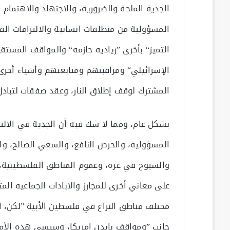
الجدية الملحة والضرورية، والاجتهاد والاهتمام
المسؤولية من منطلقات انسانية والالتزامات القا
التميز“ بأخرى ”ريادية حازمة“ والمواقف المستقيم
الإسرائيلي“ ومراقبتهم ومتابعتهم وأشياء أخرى،
المشترك لوقف إطلاق النار، وعقد صفقات لتبادل
بشكل عام، ومما لا شك فيه أن الجدية في الالتز
المسؤولية، والحرص النافع، والسعي الصالح، وال
والشيوخ في غزة، وعموم المناطق الفلسطينية، ا
على معاني أخرى للمجارز والابادات الجماعية ا
مختلف مناطق النزاع في فلسطين الأبية ”لكن، ال
جانب ”ومواقف بايدن امريكا، وسيسي هذه الأم