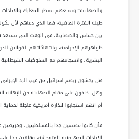
والصهاينة“ وتمتعهم بمنظر المعارك والابادات ا
طيلة الفترة الماضية، فما الذي دعاهم لأن يكون
بين حماس والصهاينة، في الوقت التي تستعد فيه
ظواهرهم الإجرامية، وانتهاكاتهم للقوانين الدول
البشرية، وانسجامهم مع السلوكيات الشيطانية ال
هل يخشون ربهم اسرائيل من غيب الرد الإيراني 
وهل يخافون على مقام الصهاينة من الإهانة ال
أم انهم استجابوا لنذارة أمريكية عاجلة لحماية ا
فأن كانوا مهتمين جدا بالفسلطينين، وحريصين 
الابادات الصهيونية المتوحشة، وقلقين جدا على 