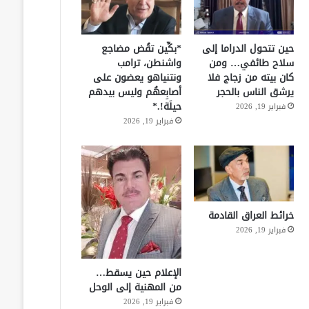
حين تتحول الدراما إلى
*بكِّين تقُض مضاجع
سلاح طائفي… ومن
واشنطن، ترامب
كان بيته من زجاج فلا
ونتنياهو يعضون على
يرشق الناس بالحجر
أصابِعهُم وليس بيدهم
حيلَة!.*
فبراير 19, 2026
فبراير 19, 2026
خرائط العراق القادمة
فبراير 19, 2026
الإعلام حين يسقط…
من المهنية إلى الوحل
فبراير 19, 2026