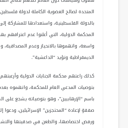
شعوب وسياسات دول العالم ضدهم لصالح الفلس
المتحدة لصالح العضوية الكاملة لدولة فلسطين،
بالدولة الفلسطينية، واستعدادها للمشاركة إلى
المحكمة الدولية، التي أعلنوا عدم اعترافهم به
واسعة، واتهموها بالانحياز وعدم المصداقية، وأ
الديمقراطية وتؤيد “الداعشية”.
كذلك راعتهم محكمة الجنايات الدولية وأرعبتهم
بتوصيات المدعي العام للمحكمة، واتهموه بعدم ا
باسم “الإرهابيين”، وهو بتوصياته يشجع على ال
صفقةٍ لإعادة “المحتجزين” الإسرائيلين، ودعوا 
ورفض اختصاصها، والطعن في صدقيتها والتشكيك 