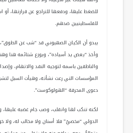
للضغط عليها، ودفعها للتراجع عن قرارتها، أو ا
للفلسطينيين ضدهم.
يبدو أن الكيان الصهيوني قد “شب عن الطوق”، 
وأخذ “يعض يد أسياده”، ويوزع شتائمه هنا وهنا
والناطقين باسمه لتوجيه النقد والاتهام، وإصدا
المؤسسات التي رعت نشأته، وهيأت السبل لتشري
دعوى المحرقة “الهولوكوست”.
لكنه تنكب لها وانقلب، وصب جام غضبه عليها، وكأ
الدولي “مخصيٌ” فلا أسنان ولا مخالب له، ولا خوف