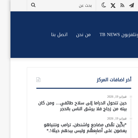
وك
وتيوب
تيلقرام
ملخص
X
الوضع
بحث
الموقع
المظلم
عن
RSS
زيون TB NEWS
من نحن
اتصل بنا
أخر اضافات المركز
فبراير 19, 2026
حين تتحول الدراما إلى سلاح طائفي… ومن كان
بيته من زجاج فلا يرشق الناس بالحجر
فبراير 19, 2026
*بكِّين تقُض مضاجع واشنطن، ترامب ونتنياهو
يعضون على أصابِعهُم وليس بيدهم حيلَة!.*