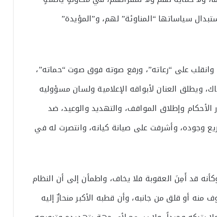
ستبدال سياساتها “المناوئة” لهم، و”المؤيدة”
وانقلب على “رعاته”، ورفع صوته فوق صوت “حماته”،
ك، ويطلق العنان لأبواقه الإعلامية ولسان مسؤوليه
ر الأحكام وإطلاق المواقف، والتهديد والوعيد، ضد
ع وجوده، وأشرفت على صيانة كيانه، وانتصرت له في
نه قد أَمِنَ العقوبة فلا يخاف، واطمأن إلى أن النظام
 منه أو قلق من جانبه، وأن قطبه الأكبر منحازٌ إليه