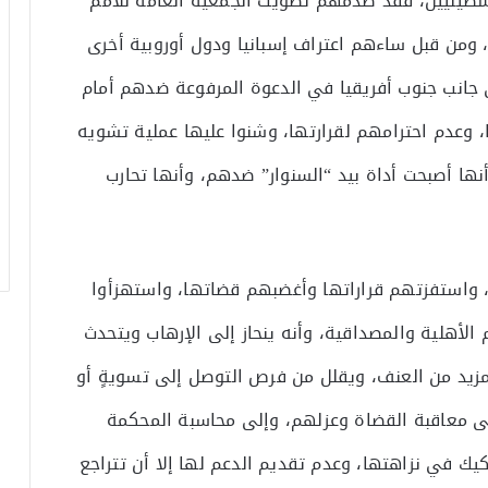
طينيين، فقد صدمهم تصويت الجمعية العامة للأمم
 ومن قبل ساءهم اعتراف إسبانيا ودول أوروبية أخرى
 جانب جنوب أفريقيا في الدعوة المرفوعة ضدهم أمام
ا، وعدم احترامهم لقرارتها، وشنوا عليها عملية تشويه
نها أصبحت أداة بيد “السنوار” ضدهم، وأنها تحارب
، واستفزتهم قراراتها وأغضبهم قضاتها، واستهزأوا
لأهلية والمصداقية، وأنه ينحاز إلى الإرهاب ويتحدث
مزيد من العنف، ويقلل من فرص التوصل إلى تسويةٍ أو
إلى معاقبة القضاة وعزلهم، وإلى محاسبة المحكمة
في نزاهتها، وعدم تقديم الدعم لها إلا أن تتراجع