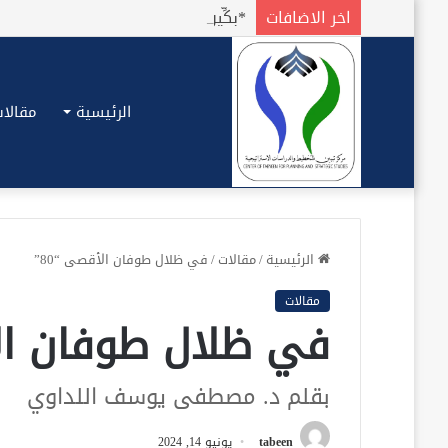
اخر الاضافات
الرئيسية
مقالات
الرئيسية
/
مقالات
/
في ظلال طوفان الأقصى “80”
مقالات
في ظلال طوفان الأ
بقلم د. مصطفى يوسف اللداوي
tabeen
يونيو 14, 2024