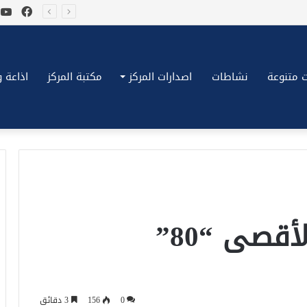
فيسب
ي
*بكِّين تقُض مضاجع واشنطن، ترامب ونتنياهو يعضون على أصابِعهُم وليس بيدهم حيلَة!.*
 متنوعة
نشاطات
اصدارات المركز
مكتبة المركز
اذاعة وتلف
قصى “80”
0
156
3 دقائق