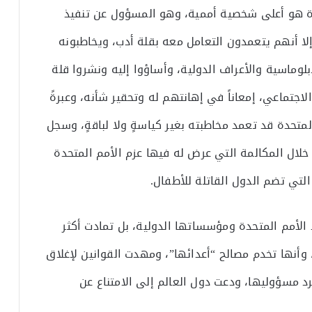
تحدة هو أعلى شخصية أممية، وهو المسؤول عن تنفيذ
لا أنهم يتعمدون التعامل معه بقلة أدب، ويخاطبونه
لدبلوماسية والأعراف الدولية، وأساؤوا إليه ونشروا قلة
اجتماعي، إمعاناً في إهانتهم له وتحقير شأنه، وعبرةً
متحدة قد تعمد مخاطبته بغير كياسةٍ ولا لباقةٍ، وسجل
خلال المكالمة التي عرض له فيها عزم الأمم المتحدة
التي تضم الدول القاتلة للأطفال.
 الأمم المتحدة ومؤسساتها الدولية، بل تمادت أكثر
، وأنها تخدم مصالح “أعدائها”، ومهدت القوانين لإغلاق
د مسؤوليها، ودعت دول العالم إلى الامتناع عن