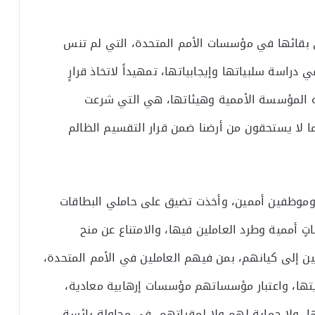
بقائها في مؤسسات الأمم المتحدة، التي لم تنس
راسة سلبياتها وإيجابياتها، تمهيداً لاتخاذ قرارٍ
ه المؤسسة الأممية وهيئاتها، هي التي شرعت
 لا يستحقون من أرضنا ضمن قرار التقسيم الظالم
 وموظفين أممين، وأخذت تضيق على حاملي البطاقات
ٍ أممية وطرد العاملين فيها، والامتناع عن منح
ن إلى كيانهم، بمن فيهم العاملين في الأمم المتحدة،
ها، واعتبار مؤسساتهم مؤسسات إرهابية معادية،
ا، ولا حماية لهم ولا لمقراتهم، في محاولةٍ يائسةٍ