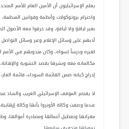
يعلم الإسرائيليون أن الأمين العام للأمم الم
واحترام بروتوكولات وأنظمة وقوانين المنظمة، إ
بغير لباقةٍ ولا لياقةٍ، وقد خرقوا معه الأصول ا
أدبهم على وسائل الإعلام وعبر وسائل التواصل ال
لغيره ودرساً لسواه، وكان مندوبهم في الأمم ال
مكالماته معه ونشرها بقصد التشويه والإهانة، 
إدراج كيانه ضمن القائمة السوداء، قائمة العار، 
لا يقتصر الموقف الإسرائيلي الغريب والشاذ عند
عندما وصفت وكالة الأونروا بأنها وكالة إرهابية
مقراتها وتعطيل أعمالها ومصادرة أموالها، وطر
تمويلها وتجفيف منابعها.