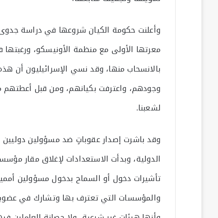
وأعلنت حكومة الكيان شروعها في دراسة جدوى 
معرتها الأولى مع منظمة الأونيسكو، ورغبتها في د
بالانسحاب منها، وقد نسي الإسرائيليون أن هذ
وجودهم، واعترفت بكيانهم، ومن قبل أعطتهم ما
لشعبنا.
وقد باشرت إصدار عقوباتٍ ضد مسؤولين دوليين
الدولية، وبدأت الاستعدادات لإغلاق مقار مؤسسات
تأشيرات دخول أو السماح بدخول مسؤولين أمميي
والمؤسسات التي تعترف بها وتشارك في عضويت
وأنها هيئات غير شرعية، ولا حصانة للعاملين فيه