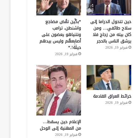
حين تتحول الدراما إلى
*بكِّين تقُض مضاجع
سلاح طائفي… ومن
واشنطن، ترامب
كان بيته من زجاج فلا
ونتنياهو يعضون على
يرشق الناس بالحجر
أصابِعهُم وليس بيدهم
حيلَة!.*
فبراير 19, 2026
فبراير 19, 2026
خرائط العراق القادمة
فبراير 19, 2026
الإعلام حين يسقط…
من المهنية إلى الوحل
فبراير 19, 2026