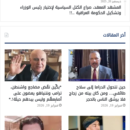
ديسمبر 20, 2025
المشهد المعقد، صراع الكتل السياسية لإختيار رئيس الوزراء
وتشكيل الحكومة العراقية ..!!
أخر المقالات
حين تتحول الدراما إلى سلاح
*بكِّين تقُض مضاجع واشنطن،
طائفي… ومن كان بيته من زجاج
ترامب ونتنياهو يعضون على
فلا يرشق الناس بالحجر
أصابِعهُم وليس بيدهم حيلَة!.*
فبراير 19, 2026
فبراير 19, 2026