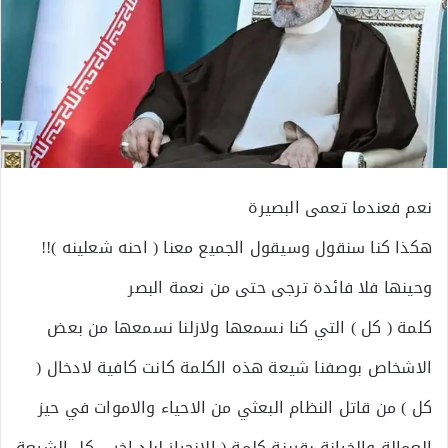
نعم فعندما تعمى البصيرة
هكذا كنا سنقول وسيقول الجميع معنا ( احنه شعلينه )!!
وحينها فلا فائدة ترجى حتى من نعمة البصر
كلمة ( كل ) التي كنا نسمعها ولازلنا نسمعها من بعض
الاشخاص بوصفنا شيعة هذه الكلمة كانت كافية لادخال (
كل ) من قاتل النظام البعثي من الاحياء والاموات في حيز
العمالة والخيانة بقرينة كلمة ( الانحياز لبلد اخر .. كل الشيعة