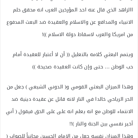
االزاهد الذي قال عنه احد المؤرخين العرب انه محقق حلم
الانبياء والمدافع عن والاسلام والعقيدة ضد البعث المدفوع
من امريكا والعرب لاسقاط دولة الاسلام ))!
ويتمم البعثي كلامه بالتعليل (( أن لا أعتبار للعقيدة أمام
حب الوطن … حتى وإن كانت العقيدة صحيحة ))
وهذا الميزان البعثي القومي و( الدوني الشيعي ) جعل من
الحر الرياحي خالدا في النار لانه قاتل عن عقيدة دينية ضد
الانتماء للوطن مع انه يعلم انه على على الحق فيقول ( أني
أخير نفسي بين الجنة والنار )!!
وهذا الميزان نفسه جعل من الامام الحسين مجانباً للصواب (