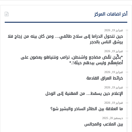
أخر اضافات المركز
فبراير 19, 2026
حين تتحول الدراما إلى سلاح طائفي… ومن كان بيته من زجاج فلا
يرشق الناس بالحجر
فبراير 19, 2026
*بكِّين تقُض مضاجع واشنطن، ترامب ونتنياهو يعضون على
أصابِعهُم وليس بيدهم حيلَة!.*
فبراير 19, 2026
خرائط العراق القادمة
فبراير 19, 2026
الإعلام حين يسقط… من المهنية إلى الوحل
فبراير 19, 2026
ما العلاقة بين الطائر الساخر والبشير شو؟
ديسمبر 20, 2025
بين الملاعب والمجالس