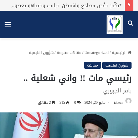
*بكِّين تقُض مضاجع واشنطن، ترامب ونتنياهو يعضون على أصابِعهُم وليس بيدهم حيلَة!.*
بحث
الق
عن
الرئيسية
/
Uncategorized
/
مقالات متنوعة
/
شؤون اقليمية
شؤون اقليمية
مقالات
رئيسي مات !! واني شعلية ..
باقر الجبوري
tabeen
مايو 20, 2024
0
215
2 دقائق