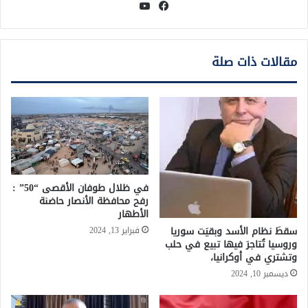
فيسبوك
يوتيوب
مقالات ذات صلة
في ظلال طوفان الأقصى “50” :
رفح محافظة الأنصار حاضنة
الأطهار
سقطَ نظام الأسد وبقيَت سوريا
فبراير 13, 2024
وروسيا تُتاجرَ فيها تبيع في حلب
وتشتري في أوكرانيا،
ديسمبر 10, 2024