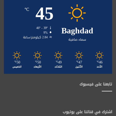
45
℃
Baghdad
46º - 39º
9%
2.84 كيلومتر/ساعة
سماء صافية
50
50
49
47
46
℃
℃
℃
℃
℃
الأحد
الأثنين
الثلاثاء
الأربعاء
الخميس
تابعنا على فيسبوك
اشترك في قناتنا على يوتيوب