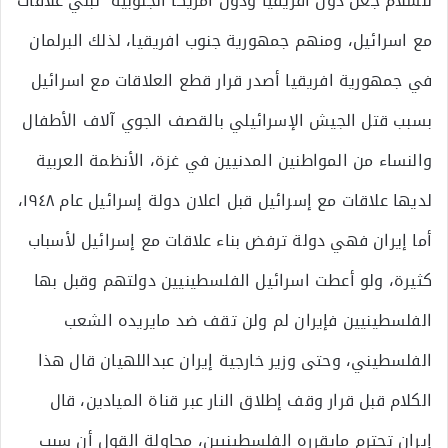
للسلام جعل دول افريقيا ودول أمريكا الجنوبية تبني علاقات
مع اسرائيل، ومنهم جمهورية جنوب افريقيا، لذلك البرلمان
في جمهورية افريقيا أصدر قرار قطع العلاقات مع اسرائيل
بسبب قتل الجيش الإسرائيلي بالقصف الجوي آلاف الأطفال
والنساء من المواطنين المدنيين في غزة، الأنظمة العربية
لديها علاقات مع إسرائيل قبل اعلان دولة إسرائيل عام ١٩٤٨،
أما إيران فهي دولة ترفض بناء علاقات مع إسرائيل لأسباب
كثيرة، ولو أعطت اسرائيل الفلسطينيين دولتهم وقبل بها
الفلسطينيين فإيران لم ولن تقف ضد مايريده الشعب
الفلسطيني، وحتى وزير خارجية إيران عبداللهيان قال هذا
الكلام قبل قرار وقف إطلاق النار عبر قناة الميادين، قال
إيران تحترم مايقرره الفلسطينيين، محاولة القول أن سبب