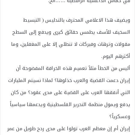
في حماس الداعشية الرافضية ……الخ.
ويضيف هذا الاعلامي المحترف بالتدليس ( التبسيط
السخيف للأسف يطمس حقائق كبرى ويدفع إلى السطح
مقولات وترهات وفبركات لا تنطلي إلا على المغفلين، وما
أكثرهم اليوم.
أليس من الخطأ مثلاً تعميم هذه الخرافة المفضوحة أن
إيران دعمت القضية والعرب خذلوها؟ لماذا نسيتم المليارات
التي أنفقها العرب على القضية على مدى عقود؟ من كان
يدفع ويمول منظمة التحرير الفلسطينية ويدعمها سياسياً
وعسكرياً؟
إيران أم إن معظم العرب تولوا على مدى ردح طويل من عمر