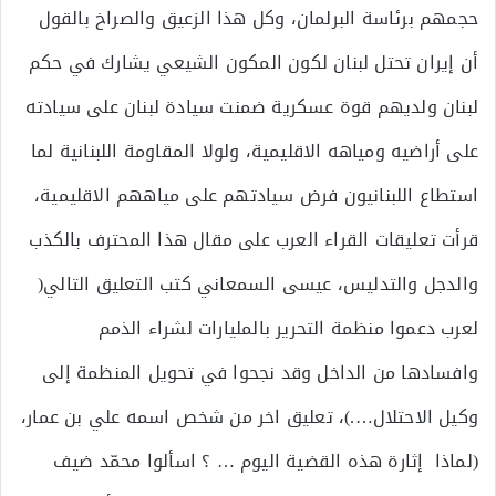
حجمهم برئاسة البرلمان، وكل هذا الزعيق والصراخ بالقول
أن إيران تحتل لبنان لكون المكون الشيعي يشارك في حكم
لبنان ولديهم قوة عسكرية ضمنت سيادة لبنان على سيادته
على أراضيه ومياهه الاقليمية، ولولا المقاومة اللبنانية لما
استطاع اللبنانيون فرض سيادتهم على مياههم الاقليمية،
قرأت تعليقات القراء العرب على مقال هذا المحترف بالكذب
والدجل والتدليس، عيسى السمعاني كتب التعليق التالي(
لعرب دعموا منظمة التحرير بالمليارات لشراء الذمم
وافسادها من الداخل وقد نجحوا في تحويل المنظمة إلى
وكيل الاحتلال….)، تعليق اخر من شخص اسمه علي بن عمار،
(لماذا إثارة هذه القضية اليوم … ؟ اسألوا محمّد ضيف