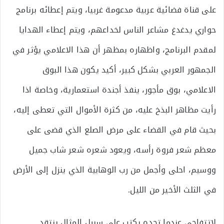
على قناة فضائية عربية مدعومة غربيا، ويتم إعطائه برنامج
حواري يدغدغ مشاعر الناس لخداعهم، ويتم إعطاء الهدايا
لمقدم البرنامج، واظهاره بمظهر أن هذا الاعلامي يؤثر في
الجمهور العربي بشكل كبير، أكيد يكون هذا البوق
الاعلامي، بوق مأجور، ينفذ أجندة استعمارية، وخاصة اذا
رأيت مظاهر البذخ عليه، من كثرة الأموال التي تعطى إليه،
بحيث قام في القضاء على مرض الصلع الذي قضى على
معظم شعر فروة رأسه، ويعود شعره شعر شاب جميل
ووسيم، احلى وأجمل من رب الوهابية الذي ينزل إلى الأرض
في الثلث الأخير من الليل.
لاتتفاجى عندما تجده يكتب على سبيل المثال ينتقد