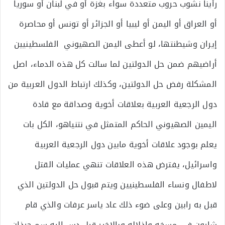
رأينا نشوب حروب متعددة سواء بغزة أو في لبنان أو سوريا
أو العراق أو اليمن أو ليبيا أو الجزائر أو تونس أو محاصرة
إيران وشيطنتها، لو أعطى اليمن الصهيوني الفلسطينيين
أراضيهم ضمن حل الدولتين لما سالت كل هذه الدماء، اصل
المشكلة رفض حل الدولتين، وكذلك ارتباط الدول العربية من
دول الرجعية العربية بعلاقات أخوية وصداقة مع قادة
اليمين الصهيوني الحاكم المتمثل في نتنياهو، الكل بات
يعلم بوجود علاقات أخوية مابين دول الرجعية العربية
واسرائيل، يفترض هذه العلاقات تنهي عمليات القتل
لاطفال ونساء الفلسطينيين ويتم قبول حل الدولتين الذي
قبل به رابين وعلى ضوء ذلك عاد ياسر عرفات والذي قام
شارون في مسخه واذلاله وبالاخير قيل دس اليه سم جرذان