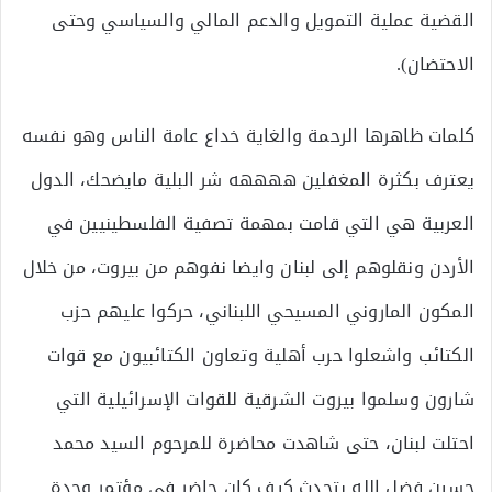
القضية عملية التمويل والدعم المالي والسياسي وحتى
الاحتضان).
كلمات ظاهرها الرحمة والغاية خداع عامة الناس وهو نفسه
يعترف بكثرة المغفلين ههههه شر البلية مايضحك، الدول
العربية هي التي قامت بمهمة تصفية الفلسطينيين في
الأردن ونقلوهم إلى لبنان وايضا نفوهم من بيروت، من خلال
المكون الماروني المسيحي اللبناني، حركوا عليهم حزب
الكتائب واشعلوا حرب أهلية وتعاون الكتائبيون مع قوات
شارون وسلموا بيروت الشرقية للقوات الإسرائيلية التي
احتلت لبنان، حتى شاهدت محاضرة للمرحوم السيد محمد
حسين فضل الله يتحدث كيف كان حاضر في مؤتمر وحدة