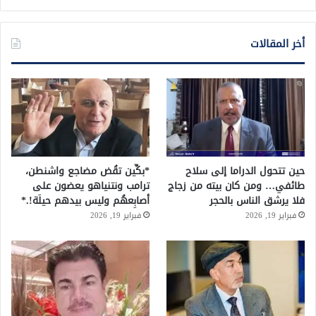
أخر المقالات
حين تتحول الدراما إلى سلاح
*بكِّين تقُض مضاجع واشنطن،
طائفي… ومن كان بيته من زجاج
ترامب ونتنياهو يعضون على
فلا يرشق الناس بالحجر
أصابِعهُم وليس بيدهم حيلَة!.*
فبراير 19, 2026
فبراير 19, 2026