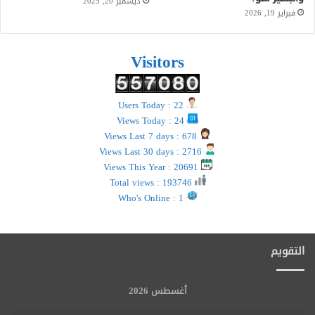
ديسمبر 20, 2025
فبراير 19, 2026
Visitors
Users Today : 22
Views Today : 24
Views Last 7 days : 678
Views Last 30 days : 2716
Views This Year : 20691
Total views : 193746
Who's Online : 1
التقويم
أغسطس 2026