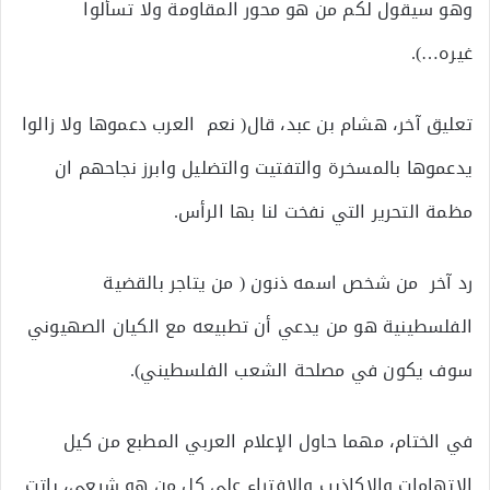
وهو سيقول لكم من هو محور المقاومة ولا تسألوا
غيره…).
تعليق آخر، هشام بن عبد، قال( نعم العرب دعموها ولا زالوا
يدعموها بالمسخرة والتفتيت والتضليل وابرز نجاحهم ان
مظمة التحرير التي نفخت لنا بها الرأس.
رد آخر من شخص اسمه ذنون ( من يتاجر بالقضية
الفلسطينية هو من يدعي أن تطبيعه مع الكيان الصهيوني
سوف يكون في مصلحة الشعب الفلسطيني).
في الختام، مهما حاول الإعلام العربي المطبع من كيل
الاتهامات والاكاذيب والافتراء على كل من هو شيعي، باتت