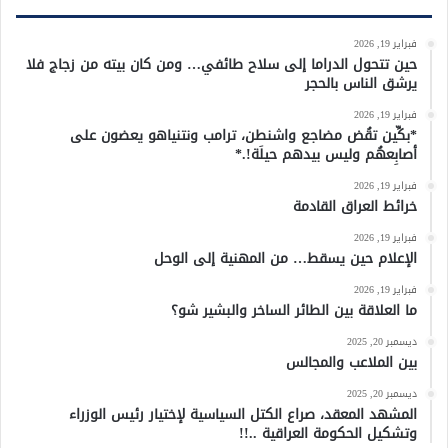
فبراير 19, 2026
حين تتحول الدراما إلى سلاح طائفي… ومن كان بيته من زجاج فلا
يرشق الناس بالحجر
فبراير 19, 2026
*بكِّين تقُض مضاجع واشنطن، ترامب ونتنياهو يعضون على
أصابِعهُم وليس بيدهم حيلَة!.*
فبراير 19, 2026
خرائط العراق القادمة
فبراير 19, 2026
الإعلام حين يسقط… من المهنية إلى الوحل
فبراير 19, 2026
ما العلاقة بين الطائر الساخر والبشير شو؟
ديسمبر 20, 2025
بين الملاعب والمجالس
ديسمبر 20, 2025
المشهد المعقد، صراع الكتل السياسية لإختيار رئيس الوزراء
وتشكيل الحكومة العراقية ..!!