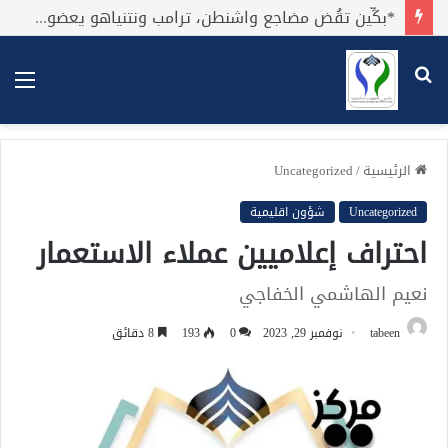
*بكِّين تقُض مضاجع واشنطن، ترامب ونتنياهو يعضون على أصابِعهُم وليس بيدهم حيلَة!.*
بحث
الق
عن
الرئيسية
/
Uncategorized
Uncategorized
شؤون اقليمية
احتراف إعلاميين عملاء الاستعمار
نعيم الهاشمي الخفاجي
tabeen
نوفمبر 29, 2023
0
193
8 دقائق