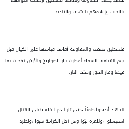
،فعند جهاد المقاومة وقتالها للمحتلين ارتفعت أصواتهم
بالنحيب وإعلامهم بالشجب والتنديد.
فلسطين نهضت والمقاومة أقامت قيامتها على الكيان قبل
يوم القيامة، السماء أمطرت بنار الصواريخ والأرض تفجرت بما
فيها وفار التنور وشبّت النار.
للجهاد أصبحوا ظمئاً ،حتى ثار الدم الفلسطيني للقتال
استبسلوا ،وللعزة لبّوا ومن أجل الكرامة هبوا ،ولطرد