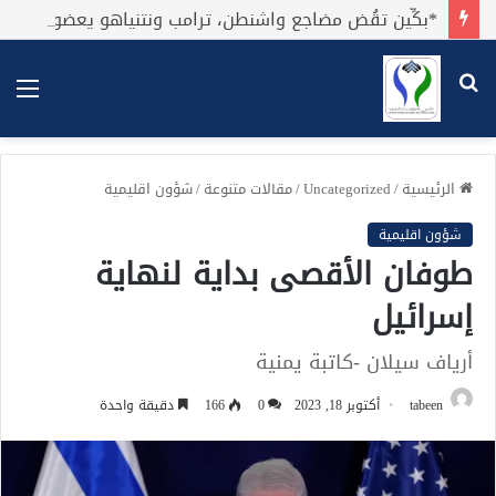
*بكِّين تقُض مضاجع واشنطن، ترامب ونتنياهو يعضون على أصابِعهُم وليس بيدهم حيلَة!.*
بحث
الق
عن
الرئيسية
/
Uncategorized
/
مقالات متنوعة
/
شؤون اقليمية
شؤون اقليمية
طوفان الأقصى بداية لنهاية
إسرائيل
أرياف سيلان -كاتبة يمنية
tabeen
أكتوبر 18, 2023
0
166
دقيقة واحدة