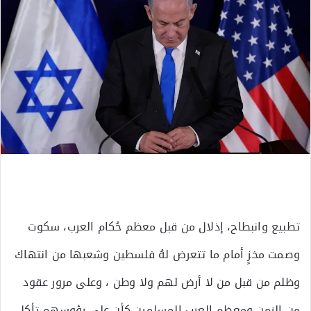
تطبيع وانبطاح، إذلال من قبل معظم حُكام العرب، سكوت
وصمت مخزٍ أمام ما تتعرض لهُ فلسطين وشعبها من انتهاك
وظلم من قبل من لا أرض لهم ولا وطن ، وعلى مرور عقود
من الزمن ومعظم العرب المسلمين كأن على رؤوسهم تأكل