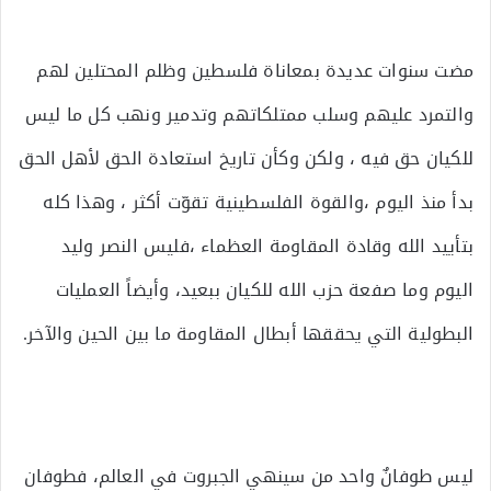
مضت سنوات عديدة بمعاناة فلسطين وظلم المحتلين لهم
والتمرد عليهم وسلب ممتلكاتهم وتدمير ونهب كل ما ليس
للكيان حق فيه ، ولكن وكأن تاريخ استعادة الحق لأهل الحق
بدأ منذ اليوم ،والقوة الفلسطينية تقوّت أكثر ، وهذا كله
بتأييد الله وقادة المقاومة العظماء ،فليس النصر وليد
اليوم وما صفعة حزب الله للكيان ببعيد، وأيضاً العمليات
البطولية التي يحققها أبطال المقاومة ما بين الحين والآخر.
ليس طوفانٌ واحد من سينهي الجبروت في العالم، فطوفان