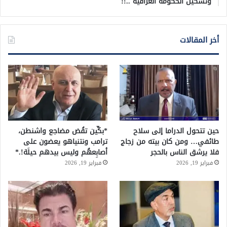
وتشكيل الحكومة العراقية ..!!
أخر المقالات
حين تتحول الدراما إلى سلاح
*بكِّين تقُض مضاجع واشنطن،
طائفي… ومن كان بيته من زجاج
ترامب ونتنياهو يعضون على
فلا يرشق الناس بالحجر
أصابِعهُم وليس بيدهم حيلَة!.*
فبراير 19, 2026
فبراير 19, 2026