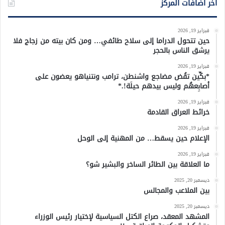
أخر اضافات المركز
فبراير 19, 2026
حين تتحول الدراما إلى سلاح طائفي… ومن كان بيته من زجاج فلا
يرشق الناس بالحجر
فبراير 19, 2026
*بكِّين تقُض مضاجع واشنطن، ترامب ونتنياهو يعضون على
أصابِعهُم وليس بيدهم حيلَة!.*
فبراير 19, 2026
خرائط العراق القادمة
فبراير 19, 2026
الإعلام حين يسقط… من المهنية إلى الوحل
فبراير 19, 2026
ما العلاقة بين الطائر الساخر والبشير شو؟
ديسمبر 20, 2025
بين الملاعب والمجالس
ديسمبر 20, 2025
المشهد المعقد، صراع الكتل السياسية لإختيار رئيس الوزراء