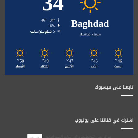
34
Baghdad
46º - 34º
16%
5 كيلومتر/ساعة
سماء صافية
50
49
47
46
46
℃
℃
℃
℃
℃
السبت
الأحد
الأثنين
الثلاثاء
الأربعاء
تابعنا على فيسبوك
اشترك في قناتنا على يوتيوب