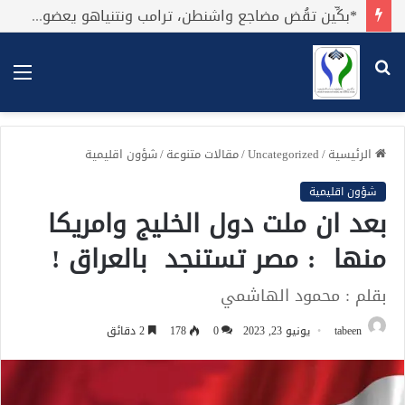
*بكِّين تقُض مضاجع واشنطن، ترامب ونتنياهو يعضون على أصابِعهُم وليس بيدهم حيلَة!.*
بحث
الق
عن
الرئيسية
/
Uncategorized
/
مقالات متنوعة
/
شؤون اقليمية
شؤون اقليمية
بعد ان ملت دول الخليج وامريكا
منها : مصر تستنجد بالعراق !
بقلم : محمود الهاشمي
tabeen
يونيو 23, 2023
0
178
2 دقائق