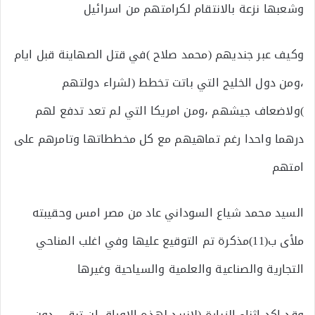
وشعبها نزعة بالانتقام لكرامتهم من اسرائيل
وكيف عبر جنديهم (محمد صلاح )في قتل الصهاينة قبل ايام
،ومن دول الخليج التي باتت تخطط (لشراء دولتهم
)ولاضعاف جيشهم ،ومن امريكا التي لم تعد تدفع لهم
درهما واحدا رغم تماهيهم مع كل مخططاتها وتامرهم على
امتهم
السيد محمد شياع السوداني عاد من مصر امس وحقيبته
ملأى ب(11)مذكرة تم التوقيع عليها وفي اغلب المناحي
التجارية والصناعية والعلمية والسياحية وغيرها
وقد اكد اثناء الزيارة (لانريد لهذه الاوراق ان تبقى دون