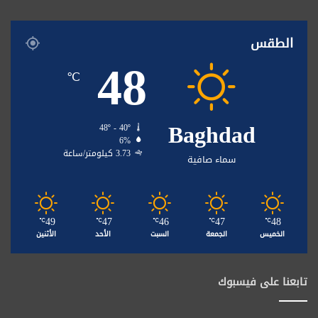
الطقس
48
℃
Baghdad
48º - 40º
6%
3.73 كيلومتر/ساعة
سماء صافية
49
47
46
47
48
℃
℃
℃
℃
℃
الخميس
الجمعة
السبت
الأحد
الأثنين
تابعنا على فيسبوك