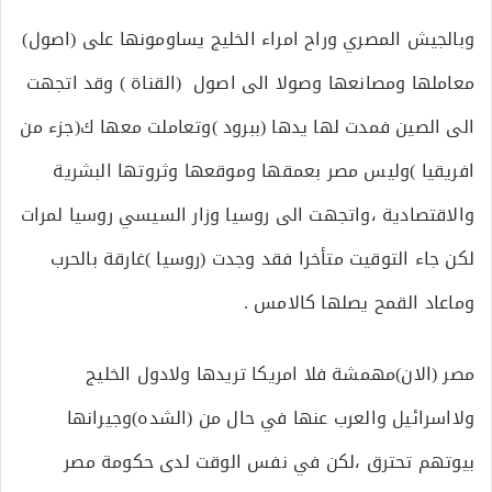
وبالجيش المصري وراح امراء الخليج يساومونها على (اصول)
معاملها ومصانعها وصولا الى اصول (القناة ) وقد اتجهت
الى الصين فمدت لها يدها (ببرود )وتعاملت معها ك(جزء من
افريقيا )وليس مصر بعمقها وموقعها وثروتها البشرية
والاقتصادية ،واتجهت الى روسيا وزار السيسي روسيا لمرات
لكن جاء التوقيت متأخرا فقد وجدت (روسيا )غارقة بالحرب
وماعاد القمح يصلها كالامس .
مصر (الان)مهمشة فلا امريكا تريدها ولادول الخليج
ولااسرائيل والعرب عنها في حال من (الشده)وجيرانها
بيوتهم تحترق ،لكن في نفس الوقت لدى حكومة مصر