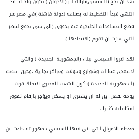
بعد ان نجح (السيسي)بازالة اثر (الاخوان ) يكون واجبه قد
انتهى فبدأ التخطيط له بصناعة (دولة فاشلة )في مصر عبر
قطع المساعدات الخليجية عنه بدعوى (الى متى ندفع لمصر
التي عجزت ان تقوم (اقتصادها )
لقد اغروا السيسي ببناء (الجمهورية الجديدة ) والتي
لاتتعدى عمارات وشوارع ومولات ومراكز تجارية ،وحين انتهت
(الجمهورية الحديدة )يكون الشعب المصري لايملك قوت
يومه ،فمن اين له ان يشتري او يسكن ويؤجر بارقام تفوق
امكانياته كثيرا .
معظم الاموال التي بنى فيها السيسي جمهوريته جاءت عن