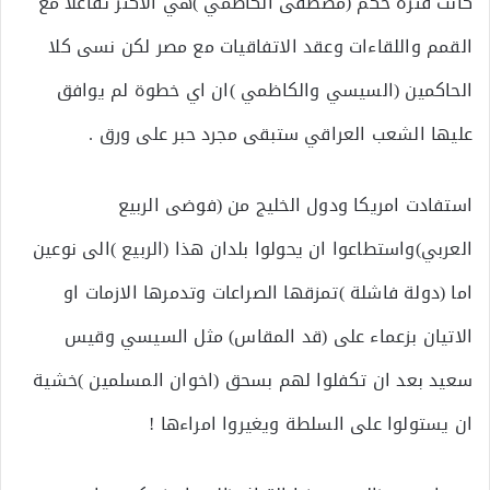
كانت فترة حكم (مصطفى الكاظمي )هي الاكثر تفاعلا مع
القمم واللقاءات وعقد الاتفاقيات مع مصر لكن نسى كلا
الحاكمين (السيسي والكاظمي )ان اي خطوة لم يوافق
عليها الشعب العراقي ستبقى مجرد حبر على ورق .
استفادت امريكا ودول الخليج من (فوضى الربيع
العربي)واستطاعوا ان يحولوا بلدان هذا (الربيع )الى نوعين
اما (دولة فاشلة )تمزقها الصراعات وتدمرها الازمات او
الاتيان بزعماء على (قد المقاس) مثل السيسي وقيس
سعيد بعد ان تكفلوا لهم بسحق (اخوان المسلمين )خشية
ان يستولوا على السلطة ويغيروا امراءها !