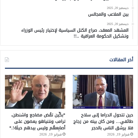
ديسمبر 20, 2025
بين الملاعب والمجالس
ديسمبر 20, 2025
المشهد المعقد، صراع الكتل السياسية لإختيار رئيس الوزراء
وتشكيل الحكومة العراقية ..!!
أخر المقالات
حين تتحول الدراما إلى سلاح
*بكِّين تقُض مضاجع واشنطن،
طائفي… ومن كان بيته من زجاج
ترامب ونتنياهو يعضون على
فلا يرشق الناس بالحجر
أصابِعهُم وليس بيدهم حيلَة!.*
فبراير 19, 2026
فبراير 19, 2026