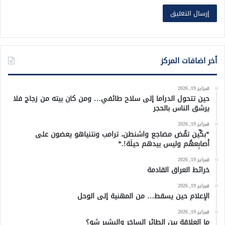
أخر اضافات المركز
فبراير 19, 2026
حين تتحول الدراما إلى سلاح طائفي… ومن كان بيته من زجاج فلا
يرشق الناس بالحجر
فبراير 19, 2026
*بكِّين تقُض مضاجع واشنطن، ترامب ونتنياهو يعضون على
أصابِعهُم وليس بيدهم حيلَة!.*
فبراير 19, 2026
خرائط العراق القادمة
فبراير 19, 2026
الإعلام حين يسقط… من المهنية إلى الوحل
فبراير 19, 2026
ما العلاقة بين الطائر الساخر والبشير شو؟