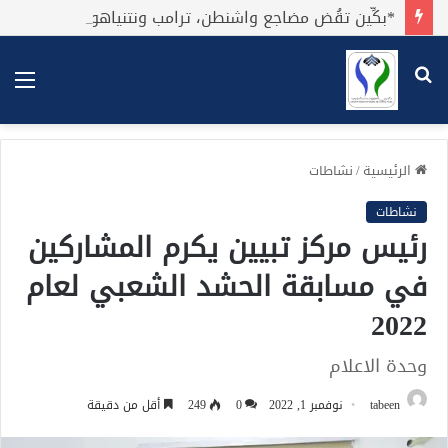
*بكِّين تقُض مضاجع واشنطن، ترامب ونتنياهو يعضون على أصابِعهُم وليس بيدهم حيلَة!.*
بحث
الق
عن
الرئيسية
/
نشاطات
نشاطات
رئيس مركز تبيين يكرم المشاركين
في مسابقة الحشد الشعبي لعام
2022
وحدة الاعلام
tabeen
نوفمبر 1, 2022
0
249
أقل من دقيقة