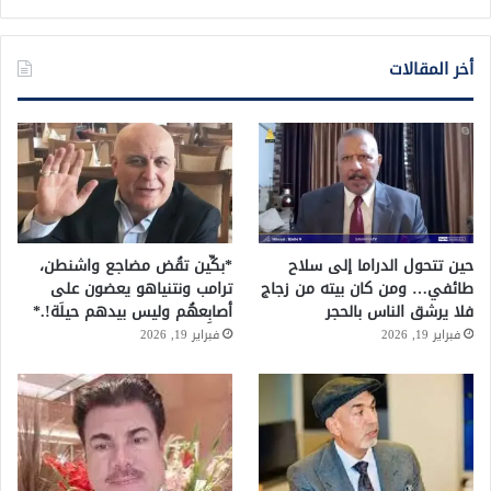
أخر المقالات
حين تتحول الدراما إلى سلاح
*بكِّين تقُض مضاجع واشنطن،
طائفي… ومن كان بيته من زجاج
ترامب ونتنياهو يعضون على
فلا يرشق الناس بالحجر
أصابِعهُم وليس بيدهم حيلَة!.*
فبراير 19, 2026
فبراير 19, 2026