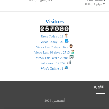
ديسمبر 20, 2025
فبراير 19, 2026
Visitors
Users Today : 19
Views Today : 21
Views Last 7 days : 675
Views Last 30 days : 2713
Views This Year : 20688
Total views : 193743
Who's Online : 1
التقويم
أغسطس 2026