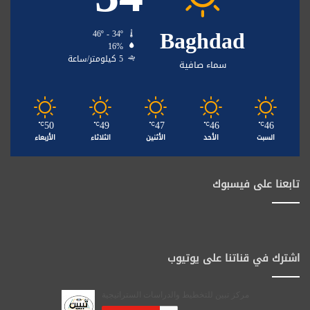
Baghdad
46º - 34º
16%
5 كيلومتر/ساعة
سماء صافية
50
49
47
46
46
℃
℃
℃
℃
℃
السبت
الأحد
الأثنين
الثلاثاء
الأربعاء
تابعنا على فيسبوك
اشترك في قناتنا على يوتيوب