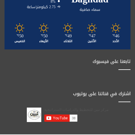
8%
2.75 كيلومتر/ساعة
سماء صافية
50
50
49
47
46
℃
℃
℃
℃
℃
الأحد
الأثنين
الثلاثاء
الأربعاء
الخميس
تابعنا على فيسبوك
اشترك في قناتنا على يوتيوب