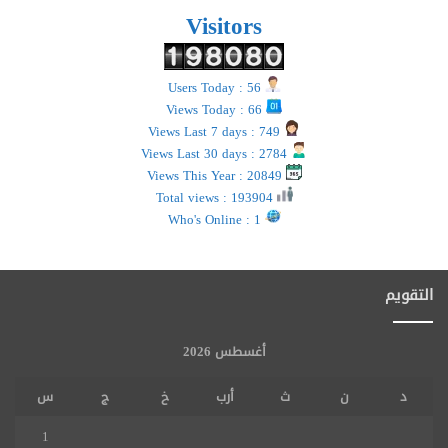
Visitors
Users Today : 56
Views Today : 66
Views Last 7 days : 749
Views Last 30 days : 2784
Views This Year : 20849
Total views : 193904
Who's Online : 1
التقويم
أغسطس 2026
د
ن
ث
أرب
خ
ج
س
1