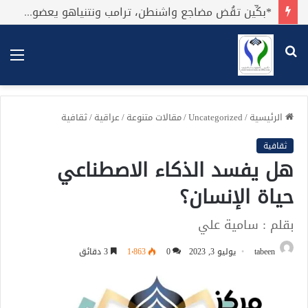
*بكِّين تقُض مضاجع واشنطن، ترامب ونتنياهو يعضون على أصابِعهُم وليس بيدهم حيلَة!.*
بحث
الق
عن
الرئيسية
/
Uncategorized
/
مقالات متنوعة
/
عراقية
/
ثقافية
ثقافية
هل يفسد الذكاء الاصطناعي
حياة الإنسان؟
بقلم : سامية علي
tabeen
يوليو 3, 2023
0
1٬863
3 دقائق