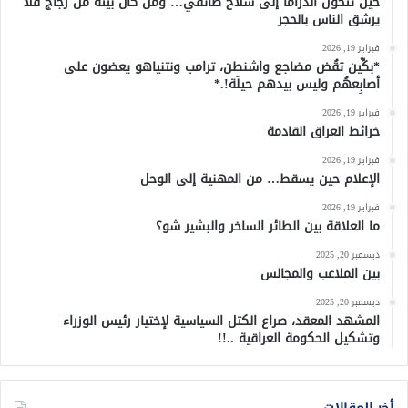
حين تتحول الدراما إلى سلاح طائفي… ومن كان بيته من زجاج فلا
يرشق الناس بالحجر
فبراير 19, 2026
*بكِّين تقُض مضاجع واشنطن، ترامب ونتنياهو يعضون على
أصابِعهُم وليس بيدهم حيلَة!.*
فبراير 19, 2026
خرائط العراق القادمة
فبراير 19, 2026
الإعلام حين يسقط… من المهنية إلى الوحل
فبراير 19, 2026
ما العلاقة بين الطائر الساخر والبشير شو؟
ديسمبر 20, 2025
بين الملاعب والمجالس
ديسمبر 20, 2025
المشهد المعقد، صراع الكتل السياسية لإختيار رئيس الوزراء
وتشكيل الحكومة العراقية ..!!