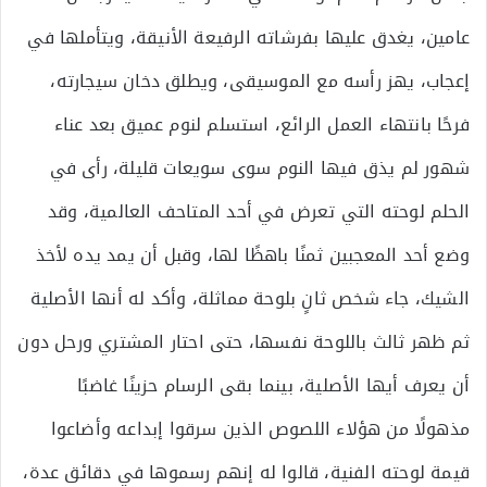
عامين، يغدق عليها بفرشاته الرفيعة الأنيقة، ويتأملها في
إعجاب، يهز رأسه مع الموسيقى، ويطلق دخان سيجارته،
فرحًا بانتهاء العمل الرائع، استسلم لنوم عميق بعد عناء
شهور لم يذق فيها النوم سوى سويعات قليلة، رأى في
الحلم لوحته التي تعرض في أحد المتاحف العالمية، وقد
وضع أحد المعجبين ثمنًا باهظًا لها، وقبل أن يمد يده لأخذ
الشيك، جاء شخص ثانٍ بلوحة مماثلة، وأكد له أنها الأصلية
ثم ظهر ثالث باللوحة نفسها، حتى احتار المشتري ورحل دون
أن يعرف أيها الأصلية، بينما بقى الرسام حزينًا غاضبًا
مذهولًا من هؤلاء اللصوص الذين سرقوا إبداعه وأضاعوا
قيمة لوحته الفنية، قالوا له إنهم رسموها في دقائق عدة،