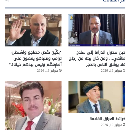
أخر المقالات
حين تتحول الدراما إلى سلاح
*بكِّين تقُض مضاجع واشنطن،
طائفي… ومن كان بيته من زجاج
ترامب ونتنياهو يعضون على
فلا يرشق الناس بالحجر
أصابِعهُم وليس بيدهم حيلَة!.*
فبراير 19, 2026
فبراير 19, 2026
خرائط العراق القادمة
فبراير 19, 2026